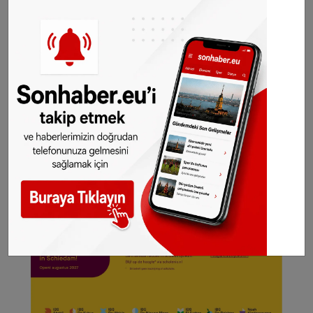
gelsin!
Abone olmak için tıklayın
©️SONHABER.EU