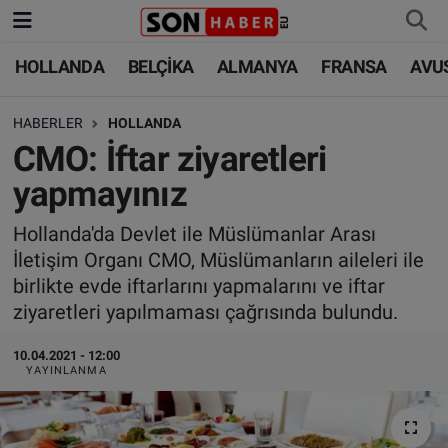
HOLLANDA
BELÇİKA
ALMANYA
FRANSA
AVU
HOLLANDA
HOLLANDA
Nöbetçi Eczaneler
HABERLER
HOLLANDA
BELÇİKA
BELÇİKA
Hava Durumu
CMO: İftar ziyaretleri
ALMANYA
ALMANYA
Trafik Durumu
yapmayınız
FRANSA
TÜRKİYE
Süper Lig Puan Durumu ve Fikstür
Hollanda'da Devlet ile Müslümanlar Arası
İletişim Organı CMO, Müslümanların aileleri ile
AVUSTURYA
DÜNYA
Tüm Manşetler
birlikte evde iftarlarını yapmalarını ve iftar
ziyaretleri yapılmaması çağrısında bulundu.
SAĞLIK - YAŞAM
BİLİM-TEKNOLOJİ
Son Dakika Haberleri
10.04.2021 - 12:00
YAYINLANMA
BİLİM-TEKNOLOJİ
SAĞLIK
Haber Arşivi
FOTO GALERİ