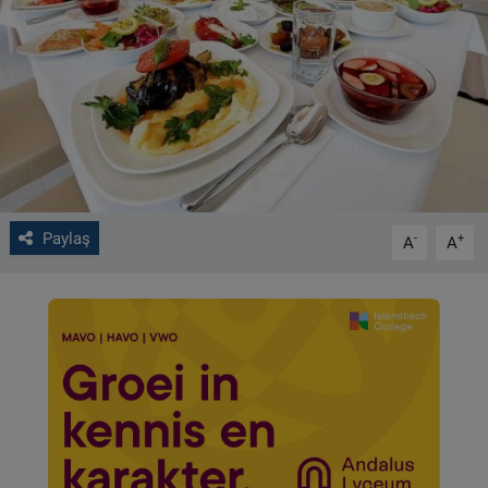
VIDEO GALERİ
ALGEMENE VOORWAARDEN
CONTACT
Çerez Politikası
Paylaş
-
+
A
A