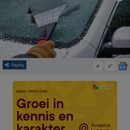
VIDEO GALERİ
ALGEMENE VOORWAARDEN
CONTACT
Çerez Politikası
Paylaş
-
+
A
A