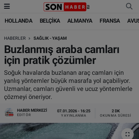
HOLLANDA
BELÇİKA
ALMANYA
FRANSA
AVU
HOLLANDA
HOLLANDA
Nöbetçi Eczaneler
HABERLER
SAĞLIK - YAŞAM
BELÇİKA
BELÇİKA
Hava Durumu
Buzlanmış araba camları
ALMANYA
ALMANYA
Trafik Durumu
için pratik çözümler
FRANSA
TÜRKİYE
Süper Lig Puan Durumu ve Fikstür
Soğuk havalarda buzlanan araç camları için
yanlış yöntemler büyük masrafa yol açabiliyor.
AVUSTURYA
DÜNYA
Tüm Manşetler
Uzmanlar, camları güvenli ve ucuz yöntemlerle
çözmeyi öneriyor.
SAĞLIK - YAŞAM
BİLİM-TEKNOLOJİ
Son Dakika Haberleri
HABER MERKEZI
07.01.2026 - 16:25
2 DK
EDITÖR
YAYINLANMA
OKUNMA SÜRESI
BİLİM-TEKNOLOJİ
SAĞLIK
Haber Arşivi
FOTO GALERİ