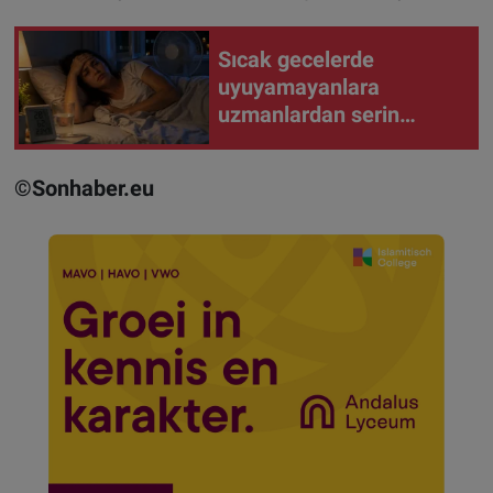
Sıcak gecelerde
uyuyamayanlara
uzmanlardan serin
kalma önerileri
©Sonhaber.eu