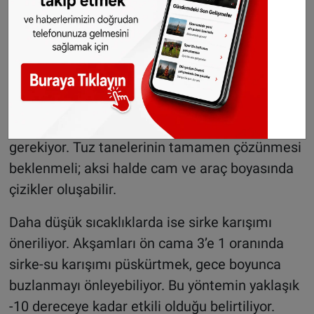
öne çıkıyor. Akşamları bir litre suya altı yemek
kaşığı tuz ekleyerek hazırlanan karışımı
camlara püskürtmek, sabah buz kazıma derdini
ortadan kaldırabiliyor. Tuz, suyun donma
noktasını düşürerek buz oluşumunu engelliyor.
Ancak bu yöntemde dikkatli olunması
gerekiyor. Tuz tanelerinin tamamen çözünmesi
beklenmeli; aksi halde cam ve araç boyasında
çizikler oluşabilir.
Daha düşük sıcaklıklarda ise sirke karışımı
öneriliyor. Akşamları ön cama 3’e 1 oranında
sirke-su karışımı püskürtmek, gece boyunca
buzlanmayı önleyebiliyor. Bu yöntemin yaklaşık
-10 dereceye kadar etkili olduğu belirtiliyor.