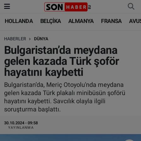
HOLLANDA
BELÇİKA
ALMANYA
FRANSA
AVU
HOLLANDA
HOLLANDA
Nöbetçi Eczaneler
HABERLER
DÜNYA
BELÇİKA
BELÇİKA
Hava Durumu
Bulgaristan’da meydana
ALMANYA
ALMANYA
Trafik Durumu
gelen kazada Türk şoför
hayatını kaybetti
FRANSA
TÜRKİYE
Süper Lig Puan Durumu ve Fikstür
Bulgaristan’da, Meriç Otoyolu'nda meydana
AVUSTURYA
DÜNYA
Tüm Manşetler
gelen kazada Türk plakalı minibüsün şoförü
hayatını kaybetti. Savcılık olayla ilgili
SAĞLIK - YAŞAM
BİLİM-TEKNOLOJİ
Son Dakika Haberleri
soruşturma başlattı.
BİLİM-TEKNOLOJİ
SAĞLIK
Haber Arşivi
30.10.2024 - 09:58
YAYINLANMA
FOTO GALERİ