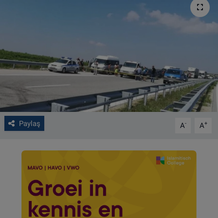
VIDEO GALERİ
ALGEMENE VOORWAARDEN
CONTACT
Çerez Politikası
Paylaş
-
+
A
A