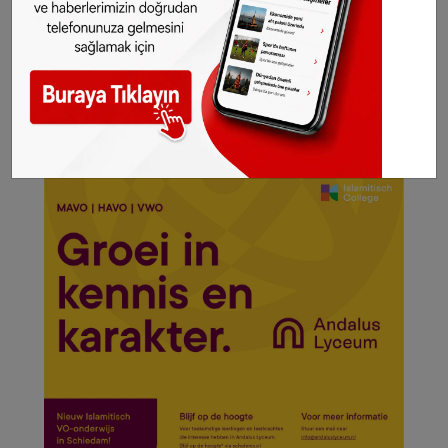
Sitemizde yayımlanan haberlerin her türlü
hakkı
SONHABER.eu
’ya aittir. Haberin linki
kaynak olarak gösterilmeden alınan haberler
için hukuki işlem başlatılacaktır.