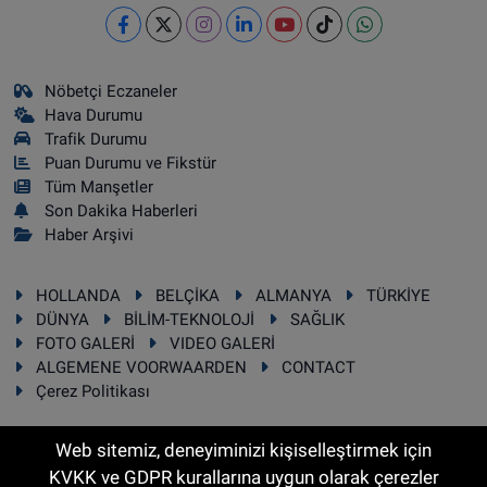
Nöbetçi Eczaneler
Hava Durumu
Trafik Durumu
Puan Durumu ve Fikstür
Tüm Manşetler
Son Dakika Haberleri
Haber Arşivi
HOLLANDA
BELÇİKA
ALMANYA
TÜRKİYE
DÜNYA
BİLİM-TEKNOLOJİ
SAĞLIK
FOTO GALERİ
VIDEO GALERİ
ALGEMENE VOORWAARDEN
CONTACT
Çerez Politikası
Web sitemiz, deneyiminizi kişiselleştirmek için
KVKK ve GDPR kurallarına uygun olarak çerezler