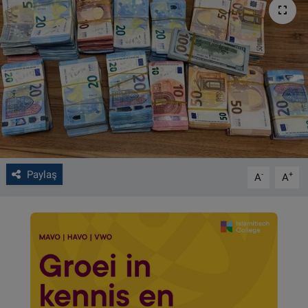
VIDEO GALERİ
ALGEMENE VOORWAARDEN
CONTACT
Çerez Politikası
Paylaş
-
+
A
A