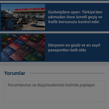
Gurbetçilere uyarı: Türkiye'den
çıkmadan önce ücretli geçiş ve
trafik borcunuzu kontrol edin
Dünyanın en güçlü ve en zayıf
pasaportları belli oldu
Yorumlar