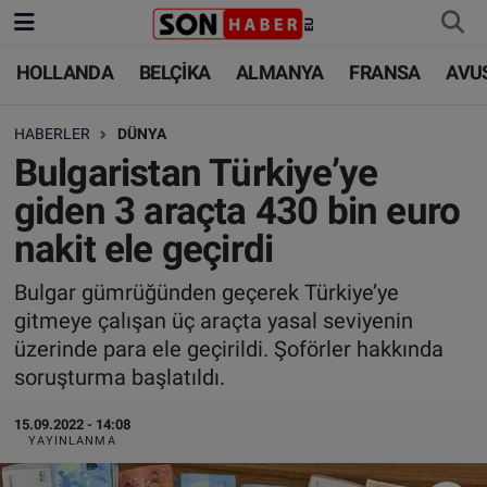
HOLLANDA
BELÇİKA
ALMANYA
FRANSA
AVU
HOLLANDA
HOLLANDA
Nöbetçi Eczaneler
HABERLER
DÜNYA
BELÇİKA
BELÇİKA
Hava Durumu
Bulgaristan Türkiye’ye
ALMANYA
ALMANYA
Trafik Durumu
giden 3 araçta 430 bin euro
nakit ele geçirdi
FRANSA
TÜRKİYE
Süper Lig Puan Durumu ve Fikstür
Bulgar gümrüğünden geçerek Türkiye’ye
AVUSTURYA
DÜNYA
Tüm Manşetler
gitmeye çalışan üç araçta yasal seviyenin
üzerinde para ele geçirildi. Şoförler hakkında
SAĞLIK - YAŞAM
BİLİM-TEKNOLOJİ
Son Dakika Haberleri
soruşturma başlatıldı.
BİLİM-TEKNOLOJİ
SAĞLIK
Haber Arşivi
15.09.2022 - 14:08
YAYINLANMA
FOTO GALERİ