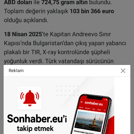
ABD doları
ile
724,75 gram altın
bulundu.
Toplam değerin yaklaşık
103 bin 366 euro
olduğu açıklandı.
18 Nisan 2025
’te Kapitan Andreevo Sınır
Kapısı’nda Bulgaristan’dan çıkış yapan yabancı
plakalı bir TIR, X-ray kontrolünde şüpheli
yoğunluk verdi. Türk vatandaşı sürücünün
kullandığı araçta, yatak şiltesi ve koltuk arka
Reklam
döşemelerine gizlenmiş
524 bin 940 euro
ele
geçirildi.
28 Nisan 2025
’te Kapitan Andreevo Sınır
Kapısı’nda Bulgaristan’dan çıkış yapan Türkiye
plakalı bir TIR’da, hava filtresine giden kanal
içinde gizlenmiş
102 bin euro
bulundu. Türk