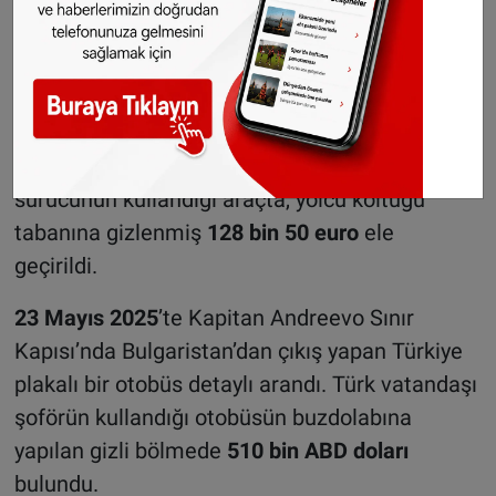
vatandaşı sürücü, Hollanda’dan Türkiye’ye yük
taşıdığını beyan etti.
8 Mayıs 2025
’te Vidin / Danube Bridge II
bölgesinde yapılan kontrolde, Danimarka’dan
Irak’a giden bir TIR durduruldu. Türk vatandaşı
sürücünün kullandığı araçta, yolcu koltuğu
tabanına gizlenmiş
128 bin 50 euro
ele
geçirildi.
23 Mayıs 2025
’te Kapitan Andreevo Sınır
Kapısı’nda Bulgaristan’dan çıkış yapan Türkiye
plakalı bir otobüs detaylı arandı. Türk vatandaşı
şoförün kullandığı otobüsün buzdolabına
yapılan gizli bölmede
510 bin ABD doları
bulundu.