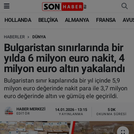
HOLLANDA
BELÇİKA
ALMANYA
FRANSA
AVU
HOLLANDA
HOLLANDA
Nöbetçi Eczaneler
HABERLER
DÜNYA
BELÇİKA
BELÇİKA
Hava Durumu
Bulgaristan sınırlarında bir
ALMANYA
ALMANYA
Trafik Durumu
yılda 6 milyon euro nakit, 4
milyon euro altın yakalandı
FRANSA
TÜRKİYE
Süper Lig Puan Durumu ve Fikstür
Bulgaristan sınır kapılarında bir yıl içinde 5,9
AVUSTURYA
DÜNYA
Tüm Manşetler
milyon euro değerinde nakit para ile 3,7 milyon
euro değerinde altın ve gümüş ele geçirildi.
SAĞLIK - YAŞAM
BİLİM-TEKNOLOJİ
Son Dakika Haberleri
HABER MERKEZI
14.01.2026 - 13:15
5 DK
BİLİM-TEKNOLOJİ
SAĞLIK
Haber Arşivi
EDITÖR
YAYINLANMA
OKUNMA SÜRESI
FOTO GALERİ