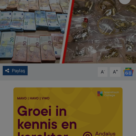
VIDEO GALERİ
ALGEMENE VOORWAARDEN
CONTACT
Çerez Politikası
Paylaş
-
+
A
A