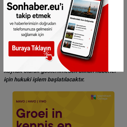
edebilirsiniz.
WhatsAppta ücretsiz bültenimize abone olun,
Hollanda ve diğer Avrupa ülkeleri gündeminden
seçtiğimiz haberler her gün telefonunuza
gelsin!
Abone olmak için tıklayın
Sitemizde yayımlanan haberlerin her türlü
hakkı
SONHABER.eu
’ya aittir. Haberin linki
kaynak olarak gösterilmeden alınan haberler
için hukuki işlem başlatılacaktır.