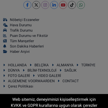
Nöbetçi Eczaneler
Hava Durumu
Trafik Durumu
Puan Durumu ve Fikstür
Tüm Manşetler
Son Dakika Haberleri
Haber Arşivi
HOLLANDA
BELÇİKA
ALMANYA
TÜRKİYE
DÜNYA
BİLİM-TEKNOLOJİ
SAĞLIK
FOTO GALERİ
VIDEO GALERİ
ALGEMENE VOORWAARDEN
CONTACT
Çerez Politikası
Web sitemiz, deneyiminizi kişiselleştirmek için
KVKK ve GDPR kurallarına uygun olarak çerezler