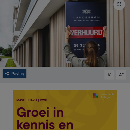
VIDEO GALERİ
ALGEMENE VOORWAARDEN
CONTACT
Çerez Politikası
Paylaş
-
+
A
A