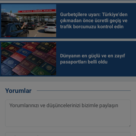
Gurbetçilere uyarı: Türkiye'den
çıkmadan önce ücretli geçiş ve
trafik borcunuzu kontrol edin
Dünyanın en güçlü ve en zayıf
pasaportları belli oldu
Yorumlar