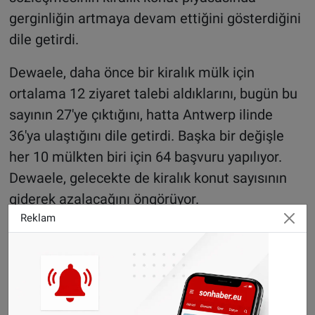
gerginliğin artmaya devam ettiğini gösterdiğini
dile getirdi.
Dewaele, daha önce bir kiralık mülk için
ortalama 12 ziyaret talebi aldıklarını, bugün bu
sayının 27'ye çıktığını, hatta Antwerp ilinde
36'ya ulaştığını dile getirdi. Başka bir değişle
her 10 mülkten biri için 64 başvuru yapılıyor.
Dewaele, gelecekte de kiralık konut sayısının
giderek azalacağını öngörüyor.
Reklam
Haber: Halil Uygun
©Sonhaber.eu
H
aberlerimizi
İnsta
gram hesabımızdan
da takip