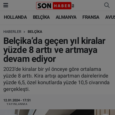
HOLLANDA
BELÇİKA
ALMANYA
FRANSA
AVU
HOLLANDA
HOLLANDA
Nöbetçi Eczaneler
HABERLER
BELÇİKA
BELÇİKA
BELÇİKA
Hava Durumu
Belçika’da geçen yıl kiralar
ALMANYA
ALMANYA
Trafik Durumu
yüzde 8 arttı ve artmaya
devam ediyor
FRANSA
TÜRKİYE
Süper Lig Puan Durumu ve Fikstür
2023’de kiralar bir yıl önceye göre ortalama
AVUSTURYA
DÜNYA
Tüm Manşetler
yüzde 8 arttı. Kira artışı apartman dairelerinde
yüzde 6,5, özel konutlarda yüzde 10,5 civarında
SAĞLIK - YAŞAM
BİLİM-TEKNOLOJİ
Son Dakika Haberleri
gerçekleşti.
BİLİM-TEKNOLOJİ
SAĞLIK
Haber Arşivi
12.01.2024 - 17:51
YAYINLANMA
FOTO GALERİ