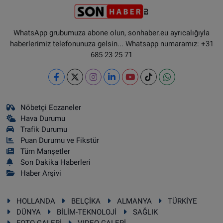
WhatsApp grubumuza abone olun, sonhaber.eu ayrıcalığıyla
haberlerimiz telefonunuza gelsin... Whatsapp numaramız: +31
685 23 25 71
Nöbetçi Eczaneler
Hava Durumu
Trafik Durumu
Puan Durumu ve Fikstür
Tüm Manşetler
Son Dakika Haberleri
Haber Arşivi
HOLLANDA
BELÇİKA
ALMANYA
TÜRKİYE
DÜNYA
BİLİM-TEKNOLOJİ
SAĞLIK
FOTO GALERİ
VIDEO GALERİ