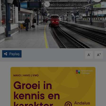
VIDEO GALERİ
ALGEMENE VOORWAARDEN
CONTACT
Çerez Politikası
Paylaş
-
+
A
A