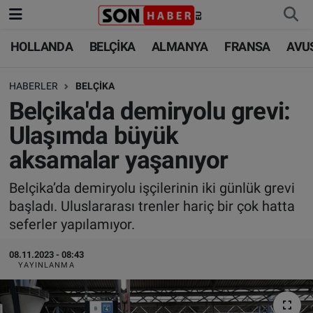
HOLLANDA
BELÇİKA
ALMANYA
FRANSA
AVU
HOLLANDA
HOLLANDA
Nöbetçi Eczaneler
HABERLER
BELÇİKA
BELÇİKA
BELÇİKA
Hava Durumu
Belçika'da demiryolu grevi:
ALMANYA
ALMANYA
Trafik Durumu
Ulaşımda büyük
aksamalar yaşanıyor
FRANSA
TÜRKİYE
Süper Lig Puan Durumu ve Fikstür
Belçika’da demiryolu işçilerinin iki günlük grevi
AVUSTURYA
DÜNYA
Tüm Manşetler
başladı. Uluslararası trenler hariç bir çok hatta
seferler yapılamıyor.
SAĞLIK - YAŞAM
BİLİM-TEKNOLOJİ
Son Dakika Haberleri
08.11.2023 - 08:43
BİLİM-TEKNOLOJİ
SAĞLIK
Haber Arşivi
YAYINLANMA
FOTO GALERİ