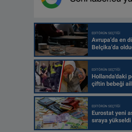
EDITÖRÜN SEÇTIĞI
Avrupa’da en d
Belçika’da oldu
EDITÖRÜN SEÇTIĞI
Hollanda'daki p
çiftin bebeği ai
EDITÖRÜN SEÇTIĞI
Eurostat yeni as
sıraya yükseldi