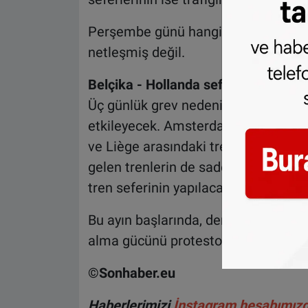
Perşembe günü hangi seferlerin ipta
netleşmiş değil.
Belçika - Hollanda seferleri iptal edi
Üç günlük grev nedeniyle Belçika Ho
etkileyecek. Amsterdam'dan Brüksel'e
ve Liège arasındaki tren seferleri 
gelen trenlerin de sadece dördü çalı
tren seferinin yapılacağı belirtiliyor.
Bu ayın başlarında, demiryolu sendika
alma gücünü protesto etmek için gre
©Sonhaber.eu
Haberlerimizi
İnstagram hesabımız