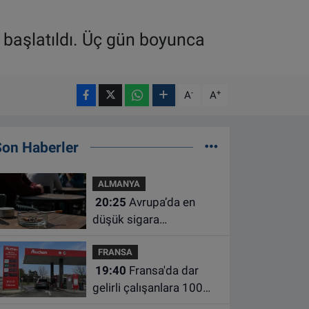
 başlatıldı. Üç gün boyunca
-
+
A
A
Son Haberler
ALMANYA
20:25
Avrupa’da en
düşük sigara
kullanımının Hollanda ve
FRANSA
Belçika’da olduğu
19:40
Fransa'da dar
açıklandı
gelirli çalışanlara 100
euro yakıt desteği için