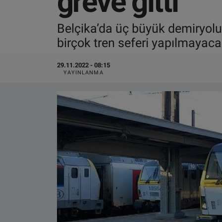
greve gitti
VIDEO GALERİ
Belçika’da üç büyük demiryolu
birçok tren seferi yapılmayaca
ALGEMENE VOORWAARDEN
29.11.2022 - 08:15
CONTACT
YAYINLANMA
Çerez Politikası