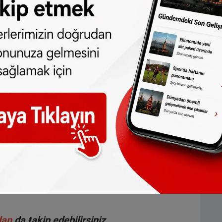
l olacağı ve günün nasıl şekil alacağı henüz
ldi
llanda arasında sefer yapan trenleri de
 giden beş şehirlerarası tren ile Maastricht
bugün yapılmıyor. Brüksel’den Amsterdam’a
şıyor. Roosendaal ile Antwerp arasındaki
ları yüksek enerji fiyatları ve azalan satın
ve gitmişti.
dan
da takip edebilirsiniz.