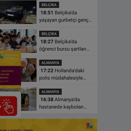
BELÇİKA
süre uzatıldı
18:51
Belçika'da
yaşayan gurbetçi genç
Türkiye'de geçirdiği
BELÇİKA
kazada hayatını kaybetti
18:27
Belçika'da
öğrenci bursu şartları
değişiyor: Yeterli sayıda
ALMANYA
ders almayan burs
17:22
Hollanda'daki
alamayacak
polis müdahalesiyle
gündeme gelen Filistinli
ALMANYA
çiftin bebeği aileden
16:38
Almanya'da
alındı
hastanede kaybolan
bebeğin cenazesi
çamaşır makinesinde
bulundu