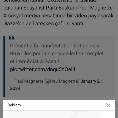
bulunan Sosyalist Parti Başkanı Paul Magnette
X sosyal medya hesabında bir video paylaşarak
Gazze'de acil ateşkes çağrısı yaptı.
Présent à la manifestation nationale à
Bruxelles pour un cessez-le-feu complet
et immédiat à Gaza !
pic.twitter.com/dnqu5hOei4
— Paul Magnette (@PaulMagnette)
January 21,
2024
Reklam
Geçtiğimiz yıl Ekim, Kasım ve Aralık aylarında
Gazze için düzenlenen gösterilere sırasıyla 12