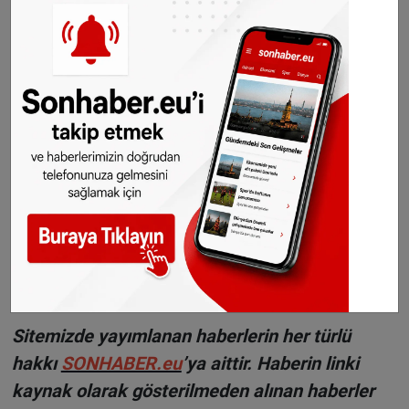
bin, 21 bin ve 27 bin kişi katılmıştı.
Haber: Halil Uygun
©Sonhaber.eu
H
aberlerimizi
İnsta
gram hesabımızdan
da takip
edebilirsiniz.
WhatsAppta ücretsiz bültenimize abone olun,
Hollanda ve diğer Avrupa ülkeleri gündeminden
seçtiğimiz haberler her gün telefonunuza
gelsin!
Abone olmak için tıklayın
Sitemizde yayımlanan haberlerin her türlü
hakkı
SONHABER.eu
’ya aittir. Haberin linki
kaynak olarak gösterilmeden alınan haberler