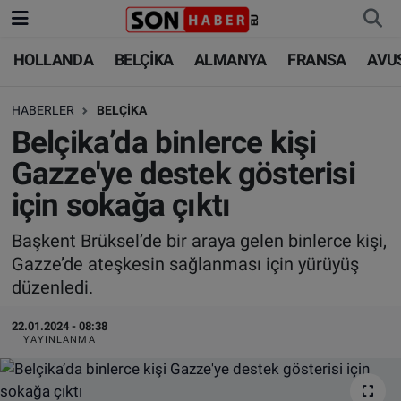
HOLLANDA
BELÇİKA
ALMANYA
FRANSA
AVU
HOLLANDA
HOLLANDA
Nöbetçi Eczaneler
HABERLER
BELÇİKA
BELÇİKA
BELÇİKA
Hava Durumu
Belçika’da binlerce kişi
ALMANYA
ALMANYA
Trafik Durumu
Gazze'ye destek gösterisi
için sokağa çıktı
FRANSA
TÜRKİYE
Süper Lig Puan Durumu ve Fikstür
Başkent Brüksel’de bir araya gelen binlerce kişi,
AVUSTURYA
DÜNYA
Tüm Manşetler
Gazze’de ateşkesin sağlanması için yürüyüş
düzenledi.
SAĞLIK - YAŞAM
BİLİM-TEKNOLOJİ
Son Dakika Haberleri
22.01.2024 - 08:38
BİLİM-TEKNOLOJİ
SAĞLIK
Haber Arşivi
YAYINLANMA
FOTO GALERİ