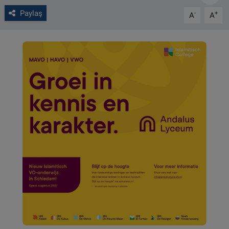
Paylaş
-
+
A
A
VIDEO GALERİ
ALGEMENE VOORWAARDEN
CONTACT
Çerez Politikası