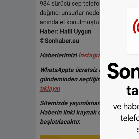
934 sürücü cep telefonu kullanırken
dağıtıcı unsurlar nedeniyle ceza alm
anında el konulmuştu.
Haber: Halil Uygun
©Sonhaber.eu
Haberlerimizi
İnsta
gram hesabımız
WhatsAppta ücretsiz bültenimize abo
gündeminden seçtiğimiz haberler he
tıklayın
Sitemizde yayımlanan haberlerin her
Haberin linki kaynak olarak gösteri
başlatılacaktır.