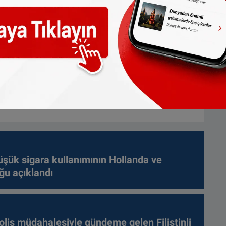
üşük sigara kullanımının Hollanda ve
ğu açıklandı
olis müdahalesiyle gündeme gelen Filistinli