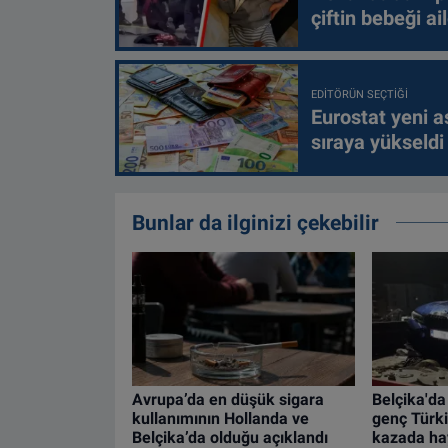
çiftin bebeği ai
EDITÖRÜN SEÇTIĞI
Eurostat yeni as
sıraya yükseldi
Bunlar da ilginizi çekebilir
Avrupa’da en düşük sigara
Belçika'da
kullanımının Hollanda ve
genç Türki
Belçika’da olduğu açıklandı
kazada hay