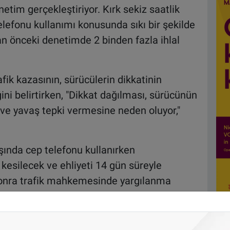
netim gerçekleştiriyor. Kırk sekiz saatlik
elefonu kullanımı konusunda sıkı bir şekilde
an önceki denetimde 2 binden fazla ihlal
fik kazasının, sürücülerin dikkatinin
ni belirtirken, "Dikkat dağılması, sürücünün
 ve yavaş tepki vermesine neden oluyor,"
ında cep telefonu kullanırken
kesilecek ve ehliyeti 14 gün süreyle
 sonra trafik mahkemesinde yargılanma
timde 2 bin 40 ihlal tespit edilmişti. Bin