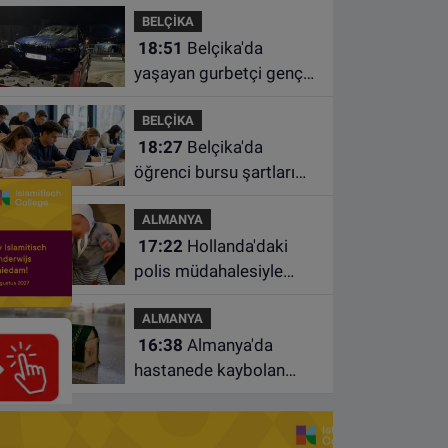
BELÇİKA
süre uzatıldı
18:51
Belçika'da
yaşayan gurbetçi genç
Türkiye'de geçirdiği
BELÇİKA
kazada hayatını kaybetti
18:27
Belçika'da
öğrenci bursu şartları
değişiyor: Yeterli sayıda
ALMANYA
ders almayan burs
17:22
Hollanda'daki
alamayacak
polis müdahalesiyle
gündeme gelen Filistinli
ALMANYA
çiftin bebeği aileden
16:38
Almanya'da
alındı
hastanede kaybolan
bebeğin cenazesi
çamaşır makinesinde
bulundu