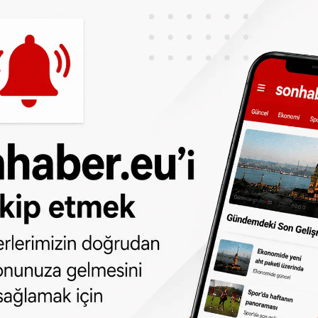
 yakalanmış, 114 sürücü ise diğer dikkat
ıştı. Bu denetimde ayrıca 427 ehliyete
dan
da takip edebilirsiniz.
ne olun, Hollanda ve diğer Avrupa ülkeleri
r gün telefonunuza gelsin!
Abone olmak için
 türlü hakkı
SONHABER.eu
’ya aittir.
lmeden alınan haberler için hukuki işlem