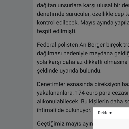
dağıtan unsurlara karşı ulusal bir de
denetimde sürücüler, özellikle cep t
kontrol edilecek. Mayıs ayında yapıl
tespit edilmişti.
Federal polisten An Berger birçok tra
dağılması nedeniyle meydana geldiği
yola karşı daha az dikkatli olmasına
şeklinde uyarıda bulundu.
Denetimler esnasında direksiyon baş
yakalananlara, 174 euro para cezası 
alıkonulabilecek. Bu kişilerin daha
ihtimali de bulunuyor.
Reklam
Geçtiğimiz mayıs ayında yapılan dene