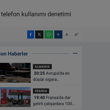
 telefon kullanımı denetimi
-
+
A
A
Son Haberler
ALMANYA
20:25
Avrupa’da en
düşük sigara
kullanımının Hollanda ve
FRANSA
Belçika’da olduğu
19:40
Fransa'da dar
açıklandı
gelirli çalışanlara 100
euro yakıt desteği için