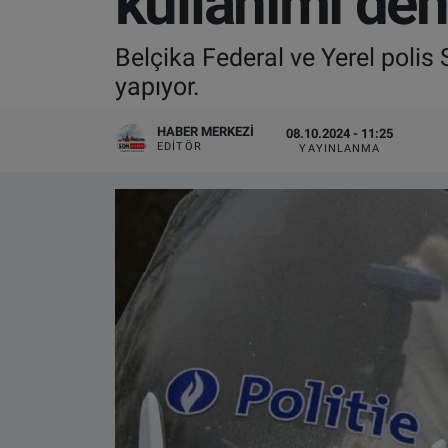
kullanımı den
VIDEO GALERİ
Belçika Federal ve Yerel polis
yapıyor.
ALGEMENE VOORWAARDEN
HABER MERKEZI
08.10.2024 - 11:25
CONTACT
EDITÖR
YAYINLANMA
Çerez Politikası