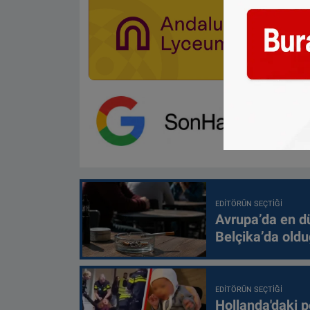
EDITÖRÜN SEÇTIĞI
Avrupa’da en d
Belçika’da oldu
EDITÖRÜN SEÇTIĞI
Hollanda'daki p