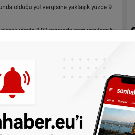
unda olduğu yol vergisine yaklaşık yüzde 9
 olarak yüzde 8,97 oranında zam yapılacağı
, vergi mükelleflerine değişiklikle ilgili
recek. Mükellefler bu bilgilendirme
ayı takip eden ay içinde alacak.
baren vergi makbuzları (aanslagbiljetten),
ox'larını etkinleştiren mükelleflere, dijital
em de ödeme için dijital olarak gönderilen
u ile ödeme yapılabilecek.
V yükümlülüğü
yalı olarak kiraya verilen evler için yeni
fir karşılama, mobilyalı ev kiralama veya