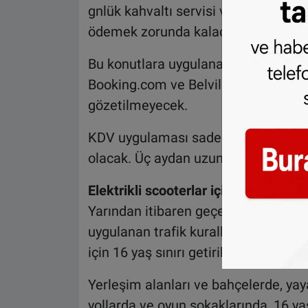
gnlük kahvaltı servisi veren konut s
ödemek zorunda kalacak.
Bu konutlara uygulanan kdv için kon
Booking.com ve Belvilla gibi bir şirk
gözetilmeyecek.
KDV uygulaması sadece 3 aydan kısa s
olacak. Üç aydan uzun süreli mobily
Elektrikli scooterlar için yeni trafik k
Yarından itibaren geçerli olmak üzer
uygulanan trafik kurallarında değişik
için 16 yaş sınırı getirildi.
Yerleşim alanları ve bahçelerde, yayala
yollarda ve oyun sokaklarında, 16 y