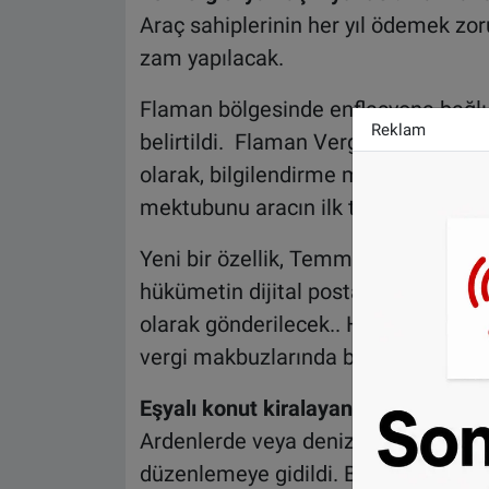
Araç sahiplerinin her yıl ödemek zor
zam yapılacak.
Flaman bölgesinde enflasyona bağlı
Reklam
belirtildi. Flaman Vergi Dairesi Vlabel
olarak, bilgilendirme mektubu gönde
mektubunu aracın ilk tescil edildiği 
Yeni bir özellik, Temmuz ayından iti
hükümetin dijital posta kutusu olan eB
olarak gönderilecek.. Hem kağıtta h
vergi makbuzlarında bulunan QR kod
Eşyalı konut kiralayanlara yeni KD
Ardenlerde veya deniz kenarında mobil
düzenlemeye gidildi. Buna göre misa