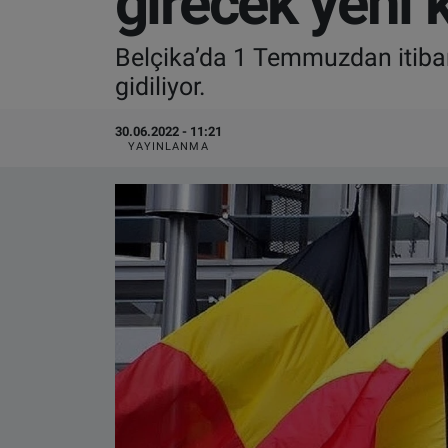
girecek yeni k
VIDEO GALERİ
Belçika’da 1 Temmuzdan itibare
gidiliyor.
ALGEMENE VOORWAARDEN
30.06.2022 - 11:21
CONTACT
YAYINLANMA
Çerez Politikası