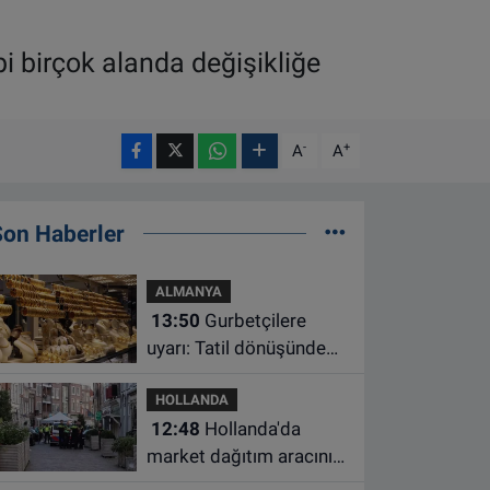
i birçok alanda değişikliğe
-
+
A
A
Son Haberler
ALMANYA
13:50
Gurbetçilere
uyarı: Tatil dönüşünde
altın getirirken bu
HOLLANDA
kuralları unutmayın
12:48
Hollanda'da
market dağıtım aracının
çarptığı 3 yaşındaki