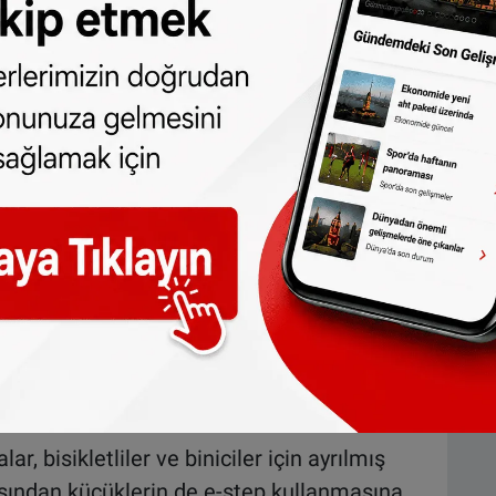
ahipleri temmuz ayından itibaren kdv
utun ev sahibi tarafından veya Airbnb,
et üzerinden kiraya verilmesi arasında fark
üreli kiraya verilen konutlar için geçerli
alı kiralanan evlerde kdv uygulanmayacak.
uralları
e elektrikli scooterlar ve monotekerler için
lik yapıldı. Bundan böyle, bunları kullanmak
r, bisikletliler ve biniciler için ayrılmış
aşından küçüklerin de e-step kullanmasına