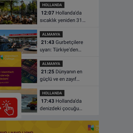
HOLLANDA
çocuk hayatını kaybetti
12:07
Hollanda'da
sıcaklık yeniden 31
dereceye çıkacak
ALMANYA
21:43
Gurbetçilere
uyarı: Türkiye'den
çıkmadan önce ücretli
ALMANYA
geçiş ve trafik
21:25
Dünyanın en
borcunuzu kontrol edin
güçlü ve en zayıf
pasaportları belli oldu
HOLLANDA
17:43
Hollanda’da
denizdeki çocuğu
kurtarmaya çalışan iki
kadın hayatını yitirdi