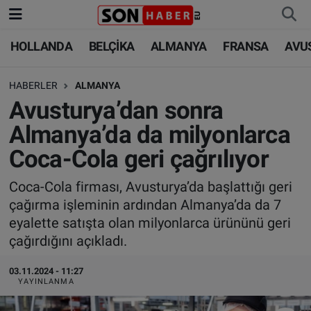
HOLLANDA
BELÇİKA
ALMANYA
FRANSA
AVU
HOLLANDA
HOLLANDA
Nöbetçi Eczaneler
HABERLER
ALMANYA
BELÇİKA
BELÇİKA
Hava Durumu
Avusturya’dan sonra
ALMANYA
ALMANYA
Trafik Durumu
Almanya’da da milyonlarca
Coca-Cola geri çağrılıyor
FRANSA
TÜRKİYE
Süper Lig Puan Durumu ve Fikstür
Coca-Cola firması, Avusturya’da başlattığı geri
AVUSTURYA
DÜNYA
Tüm Manşetler
çağırma işleminin ardından Almanya’da da 7
eyalette satışta olan milyonlarca ürününü geri
SAĞLIK - YAŞAM
BİLİM-TEKNOLOJİ
Son Dakika Haberleri
çağırdığını açıkladı.
BİLİM-TEKNOLOJİ
SAĞLIK
Haber Arşivi
03.11.2024 - 11:27
YAYINLANMA
FOTO GALERİ