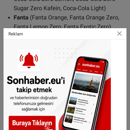
Sugar Zero Kafein, Coca-Cola Light)
Fanta
(Fanta Orange, Fanta Orange Zero,
Fanta Lemon Zero, Fanta Exotic Zero)
Reklam
Sprite
(Sprite, Sprite Zero)
MezzoMix
Son Kullanma Tarihi:
4 Şubat 2025 ile 12 Nisan
2025 arası
©Sonhaber.eu