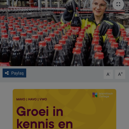
VIDEO GALERİ
ALGEMENE VOORWAARDEN
CONTACT
Çerez Politikası
Paylaş
-
+
A
A