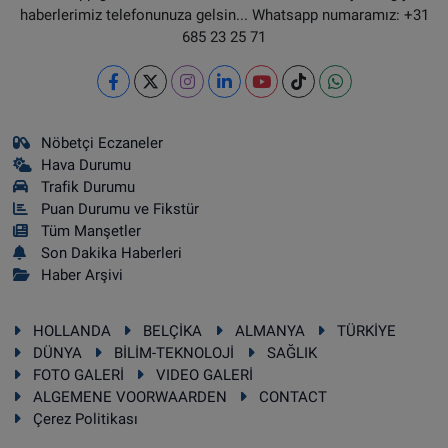
haberlerimiz telefonunuza gelsin... Whatsapp numaramız: +31
685 23 25 71
Nöbetçi Eczaneler
Hava Durumu
Trafik Durumu
Puan Durumu ve Fikstür
Tüm Manşetler
Son Dakika Haberleri
Haber Arşivi
HOLLANDA
BELÇİKA
ALMANYA
TÜRKİYE
DÜNYA
BİLİM-TEKNOLOJİ
SAĞLIK
FOTO GALERİ
VIDEO GALERİ
ALGEMENE VOORWAARDEN
CONTACT
Çerez Politikası