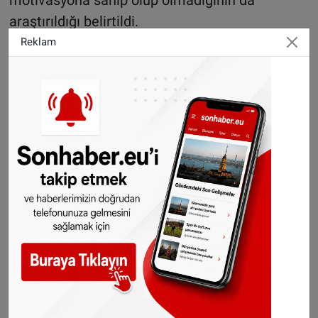
motivasyona sahip olup olmadığının da
araştırıldığı belirtildi.
Reklam
Büyükelçi Ceyhun: Üzüntümüz büyük
Der Virgül
gazetesi, olayın ardından Türkiye’nin
Viyana Büyükelçisi Ozan Ceyhun’a ulaşarak
bilgi aldı. Ceyhun yaptığı açıklamada, ölen
askerin Türk olduğu bilgisini doğruladı ve
üzüntülerini dile getirdi. Büyükelçi Ceyhun,
olayla ilgili olarak Başbakanlık tarafından
bilgilendirildiğini ve Başbakan Karl
Nehammer’in hem kendisine hem de hayatını
kaybeden askerin ailesine taziyelerini ilettiğini
ifade etti.
“Üzüntümüz büyük, terhisine bir hafta kalmış