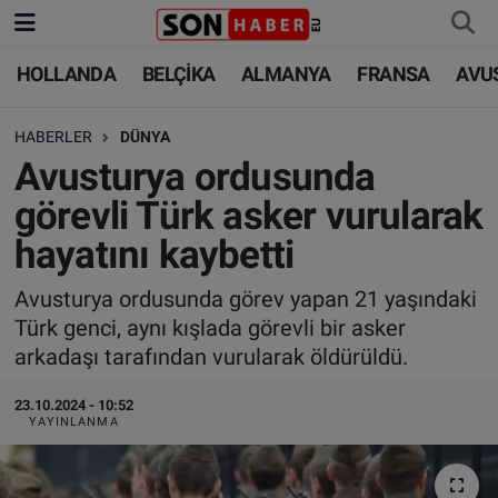
HOLLANDA
BELÇİKA
ALMANYA
FRANSA
AVU
HOLLANDA
HOLLANDA
Nöbetçi Eczaneler
HABERLER
DÜNYA
BELÇİKA
BELÇİKA
Hava Durumu
Avusturya ordusunda
ALMANYA
ALMANYA
Trafik Durumu
görevli Türk asker vurularak
hayatını kaybetti
FRANSA
TÜRKİYE
Süper Lig Puan Durumu ve Fikstür
Avusturya ordusunda görev yapan 21 yaşındaki
AVUSTURYA
DÜNYA
Tüm Manşetler
Türk genci, aynı kışlada görevli bir asker
arkadaşı tarafından vurularak öldürüldü.
SAĞLIK - YAŞAM
BİLİM-TEKNOLOJİ
Son Dakika Haberleri
23.10.2024 - 10:52
BİLİM-TEKNOLOJİ
SAĞLIK
Haber Arşivi
YAYINLANMA
FOTO GALERİ