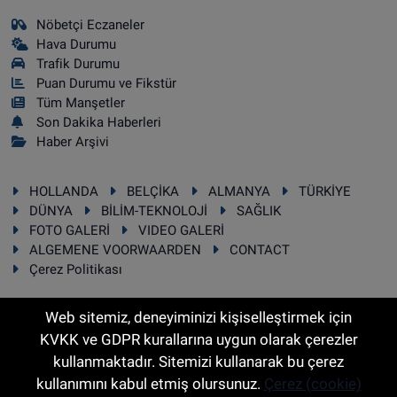
Nöbetçi Eczaneler
Hava Durumu
Trafik Durumu
Puan Durumu ve Fikstür
Tüm Manşetler
Son Dakika Haberleri
Haber Arşivi
HOLLANDA
BELÇİKA
ALMANYA
TÜRKİYE
DÜNYA
BİLİM-TEKNOLOJİ
SAĞLIK
FOTO GALERİ
VIDEO GALERİ
ALGEMENE VOORWAARDEN
CONTACT
Çerez Politikası
Web sitemiz, deneyiminizi kişiselleştirmek için
KVKK ve GDPR kurallarına uygun olarak çerezler
RSS
Copyright © 2025 Sonhaber.eu Her hakkı saklıdır.
kullanmaktadır. Sitemizi kullanarak bu çerez
kullanımını kabul etmiş olursunuz.
Çerez (cookie)