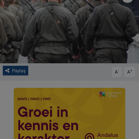
VIDEO GALERİ
ALGEMENE VOORWAARDEN
CONTACT
Çerez Politikası
Paylaş
-
+
A
A