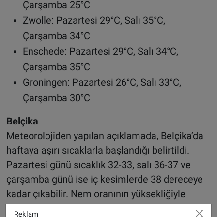
Çarşamba 25°C
Zwolle: Pazartesi 29°C, Salı 35°C,
Çarşamba 34°C
Enschede: Pazartesi 29°C, Salı 34°C,
Çarşamba 35°C
Groningen: Pazartesi 26°C, Salı 33°C,
Çarşamba 30°C
Belçika
Meteorolojiden yapılan açıklamada, Belçika’da
haftaya aşırı sıcaklarla başlandığı belirtildi.
Pazartesi günü sıcaklık 32-33, salı 36-37 ve
çarşamba günü ise iç kesimlerde 38 dereceye
kadar çıkabilir. Nem oranının yüksekliğiyle
birlikte hissedilen sıcaklık daha da artıyor.
Reklam