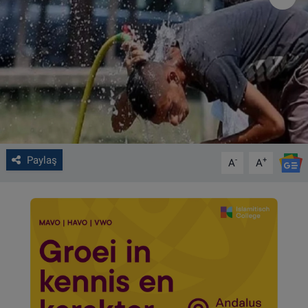
VIDEO GALERİ
ALGEMENE VOORWAARDEN
CONTACT
Çerez Politikası
Paylaş
-
+
A
A