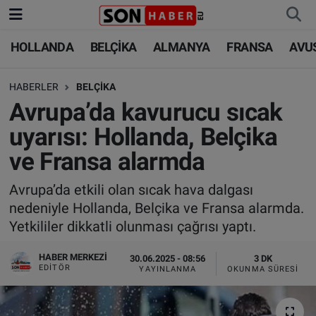
HOLLANDA
BELÇİKA
ALMANYA
FRANSA
AVU
HOLLANDA
HOLLANDA
Nöbetçi Eczaneler
HABERLER
BELÇİKA
BELÇİKA
BELÇİKA
Hava Durumu
Avrupa’da kavurucu sıcak
ALMANYA
ALMANYA
Trafik Durumu
uyarısı: Hollanda, Belçika
ve Fransa alarmda
FRANSA
TÜRKİYE
Süper Lig Puan Durumu ve Fikstür
Avrupa’da etkili olan sıcak hava dalgası
AVUSTURYA
DÜNYA
Tüm Manşetler
nedeniyle Hollanda, Belçika ve Fransa alarmda.
Yetkililer dikkatli olunması çağrısı yaptı.
SAĞLIK - YAŞAM
BİLİM-TEKNOLOJİ
Son Dakika Haberleri
HABER MERKEZI
30.06.2025 - 08:56
3 DK
BİLİM-TEKNOLOJİ
SAĞLIK
Haber Arşivi
EDITÖR
YAYINLANMA
OKUNMA SÜRESI
FOTO GALERİ