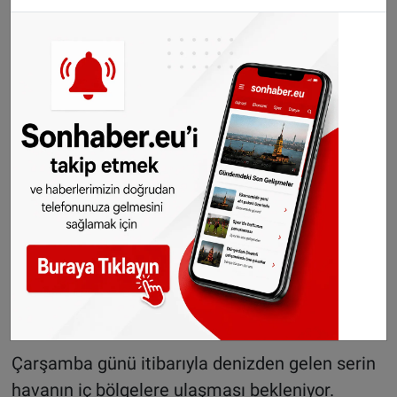
Özellikle yaşlılar, çocuklar, kalp ve akciğer
hastaları için risk büyüyor.
Sonhaber'i takip etmek ve haberlerimizin
doğrudan telefonunuza gelmesini
sağlamak için
buraya tıklayın
.
Dünyanın en güçlü ve en
zayıf pasaportları belli
oldu
Çarşamba günü itibarıyla denizden gelen serin
havanın iç bölgelere ulaşması bekleniyor.