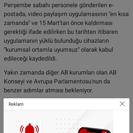
Perşembe sabahı personele gönderilen e-
postada, video paylaşım uygulamasının "en kısa
zamanda" ve 15 Mart'tan önce kaldırması
gerektiği ifade edilirken bu tarihten itibaren
uygulamanın yüklü bulunduğu cihazların
"kurumsal ortamla uyumsuz" olarak kabul
edileceği kaydedildi.
Yakın zamanda diğer AB kurumları olan AB
Konseyi ve Avrupa Parlamentosu'nun da
benzer adımlar atması bekleniyor.
Çinli teknoloji firmasına ait olan TikTok, bazı
Reklam
ülkelerde ulusal güvenlik endişesine yol açıyor.
ABD'de de resmi hizmet için kullanılan