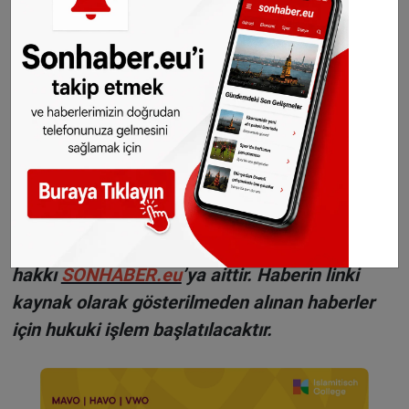
cihazlarda TikTok kullanımı yasaklanmıştı.
Haberlerimizi
İnsta
gram hesabımızdan
takip
edebilirsiniz.
WhatsAppta ücretsiz bültenimize abone olun,
Hollanda ve diğer Avrupa ülkeleri gündeminden
seçtiğimiz haberler her gün telefonunuza
gelsin!
Abone olmak için tıklayın
Sitemizde yayımlanan haberlerin her türlü
hakkı
SONHABER.eu
’ya aittir. Haberin linki
kaynak olarak gösterilmeden alınan haberler
için hukuki işlem başlatılacaktır.