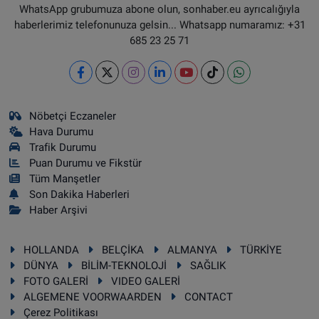
WhatsApp grubumuza abone olun, sonhaber.eu ayrıcalığıyla
haberlerimiz telefonunuza gelsin... Whatsapp numaramız: +31
685 23 25 71
Nöbetçi Eczaneler
Hava Durumu
Trafik Durumu
Puan Durumu ve Fikstür
Tüm Manşetler
Son Dakika Haberleri
Haber Arşivi
HOLLANDA
BELÇİKA
ALMANYA
TÜRKİYE
DÜNYA
BİLİM-TEKNOLOJİ
SAĞLIK
FOTO GALERİ
VIDEO GALERİ
ALGEMENE VOORWAARDEN
CONTACT
Çerez Politikası