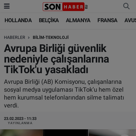
HOLLANDA
BELÇİKA
ALMANYA
FRANSA
AVU
HOLLANDA
HOLLANDA
Nöbetçi Eczaneler
HABERLER
BİLİM-TEKNOLOJİ
BELÇİKA
BELÇİKA
Hava Durumu
Avrupa Birliği güvenlik
ALMANYA
ALMANYA
Trafik Durumu
nedeniyle çalışanlarına
TikTok'u yasakladı
FRANSA
TÜRKİYE
Süper Lig Puan Durumu ve Fikstür
Avrupa Birliği (AB) Komisyonu, çalışanlarına
AVUSTURYA
DÜNYA
Tüm Manşetler
sosyal medya uygulaması TikTok’u hem özel
hem kurumsal telefonlarından silme talimatı
SAĞLIK - YAŞAM
BİLİM-TEKNOLOJİ
Son Dakika Haberleri
verdi.
BİLİM-TEKNOLOJİ
SAĞLIK
Haber Arşivi
23.02.2023 - 11:33
YAYINLANMA
FOTO GALERİ