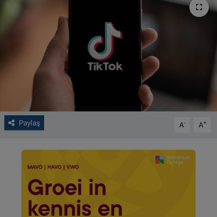
VIDEO GALERİ
ALGEMENE VOORWAARDEN
CONTACT
Çerez Politikası
Paylaş
-
+
A
A