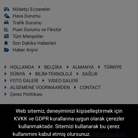
Nöbetçi Eczaneler
Hava Durumu
Trafik Durumu
Puan Durumu ve Fikstür
Tüm Manşetler
Son Dakika Haberleri
Haber Arşivi
HOLLANDA
BELÇİKA
ALMANYA
TÜRKİYE
DÜNYA
BİLİM-TEKNOLOJİ
SAĞLIK
FOTO GALERİ
VIDEO GALERİ
ALGEMENE VOORWAARDEN
CONTACT
Çerez Politikası
Web sitemiz, deneyiminizi kişiselleştirmek için
KVKK ve GDPR kurallarına uygun olarak çerezler
RSS
Copyright © 2025 Sonhaber.eu Her hakkı saklıdır.
kullanmaktadır. Sitemizi kullanarak bu çerez
kullanımını kabul etmiş olursunuz.
Çerez (cookie)