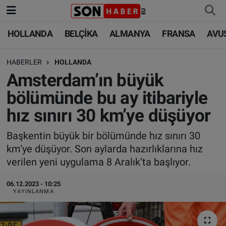
HOLLANDA
BELÇİKA
ALMANYA
FRANSA
AVU
HOLLANDA
HOLLANDA
Nöbetçi Eczaneler
HABERLER
HOLLANDA
BELÇİKA
BELÇİKA
Hava Durumu
Amsterdam’ın büyük
ALMANYA
ALMANYA
Trafik Durumu
bölümünde bu ay itibariyle
hız sınırı 30 km’ye düşüyor
FRANSA
TÜRKİYE
Süper Lig Puan Durumu ve Fikstür
Başkentin büyük bir bölümünde hız sınırı 30
AVUSTURYA
DÜNYA
Tüm Manşetler
km’ye düşüyor. Son aylarda hazırlıklarına hız
verilen yeni uygulama 8 Aralık’ta başlıyor.
SAĞLIK - YAŞAM
BİLİM-TEKNOLOJİ
Son Dakika Haberleri
06.12.2023 - 10:25
BİLİM-TEKNOLOJİ
SAĞLIK
Haber Arşivi
YAYINLANMA
FOTO GALERİ