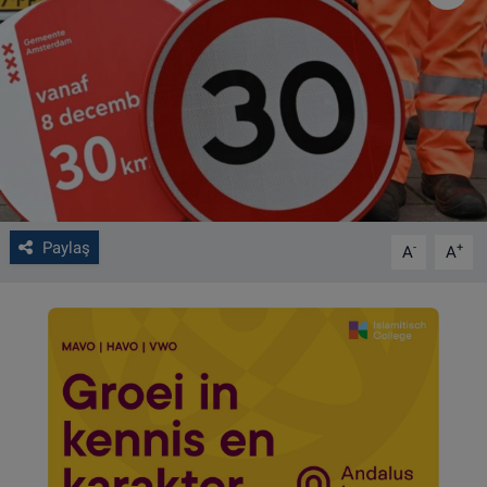
VIDEO GALERİ
ALGEMENE VOORWAARDEN
CONTACT
Çerez Politikası
Paylaş
-
+
A
A