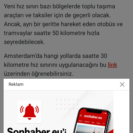
Yeni hız sınırı bazı bölgelerde toplu taşıma
araçları ve taksiler için de geçerli olacak.
Ancak, ayrı bir şeritte hareket eden otobüs ve
tramvaylar saatte 50 kilometre hızla
seyredebilecek.
Amsterdam’da hangi yollarda saatte 30
kilometre hız sınırını uygulanacağını bu
link
üzerinden öğrenebilirsiniz.
Reklam
©Sonhaber.eu
Fotoğraf: Amsterdam Belediyesi
H
aberlerimizi
İnsta
gram hesabımızdan
da takip
edebilirsiniz.