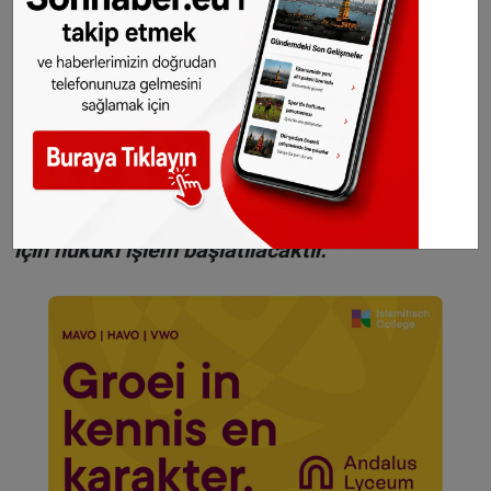
WhatsAppta ücretsiz bültenimize abone olun,
Hollanda ve diğer Avrupa ülkeleri gündeminden
seçtiğimiz haberler her gün telefonunuza
gelsin!
Abone olmak için tıklayın
Sitemizde yayımlanan haberlerin her türlü
hakkı
SONHABER.eu
’ya aittir. Haberin linki
kaynak olarak gösterilmeden alınan haberler
için hukuki işlem başlatılacaktır.