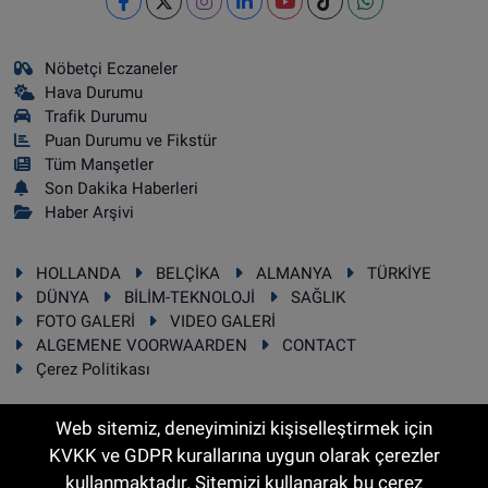
Nöbetçi Eczaneler
Hava Durumu
Trafik Durumu
Puan Durumu ve Fikstür
Tüm Manşetler
Son Dakika Haberleri
Haber Arşivi
HOLLANDA
BELÇİKA
ALMANYA
TÜRKİYE
DÜNYA
BİLİM-TEKNOLOJİ
SAĞLIK
FOTO GALERİ
VIDEO GALERİ
ALGEMENE VOORWAARDEN
CONTACT
Çerez Politikası
Web sitemiz, deneyiminizi kişiselleştirmek için
KVKK ve GDPR kurallarına uygun olarak çerezler
RSS
Copyright © 2025 Sonhaber.eu Her hakkı saklıdır.
kullanmaktadır. Sitemizi kullanarak bu çerez