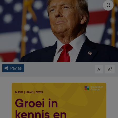
VIDEO GALERİ
ALGEMENE VOORWAARDEN
CONTACT
Çerez Politikası
Paylaş
-
+
A
A