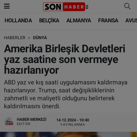
HOLLANDA
BELÇİKA
ALMANYA
FRANSA
AVU
HOLLANDA
HOLLANDA
Nöbetçi Eczaneler
HABERLER
DÜNYA
BELÇİKA
BELÇİKA
Hava Durumu
Amerika Birleşik Devletleri
ALMANYA
ALMANYA
Trafik Durumu
yaz saatine son vermeye
hazırlanıyor
FRANSA
TÜRKİYE
Süper Lig Puan Durumu ve Fikstür
ABD yaz ve kış saati uygulamasını kaldırmaya
AVUSTURYA
DÜNYA
Tüm Manşetler
hazırlanıyor. Trump, saat değişikliklerinin
zahmetli ve maliyetli olduğunu belirterek
SAĞLIK - YAŞAM
BİLİM-TEKNOLOJİ
Son Dakika Haberleri
kaldırılmasını önerdi.
BİLİM-TEKNOLOJİ
SAĞLIK
Haber Arşivi
HABER MERKEZI
14.12.2024 - 10:40
EDITÖR
YAYINLANMA
FOTO GALERİ