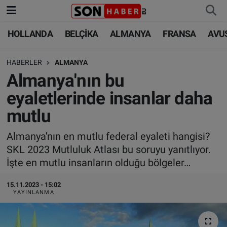
HOLLANDA
BELÇİKA
ALMANYA
FRANSA
AVU
HOLLANDA
HOLLANDA
Nöbetçi Eczaneler
HABERLER
ALMANYA
BELÇİKA
BELÇİKA
Hava Durumu
Almanya'nın bu
ALMANYA
ALMANYA
Trafik Durumu
eyaletlerinde insanlar daha
mutlu
FRANSA
TÜRKİYE
Süper Lig Puan Durumu ve Fikstür
Almanya'nın en mutlu federal eyaleti hangisi?
AVUSTURYA
DÜNYA
Tüm Manşetler
SKL 2023 Mutluluk Atlası bu soruyu yanıtlıyor.
İşte en mutlu insanların olduğu bölgeler…
SAĞLIK - YAŞAM
BİLİM-TEKNOLOJİ
Son Dakika Haberleri
15.11.2023 - 15:02
BİLİM-TEKNOLOJİ
SAĞLIK
Haber Arşivi
YAYINLANMA
FOTO GALERİ