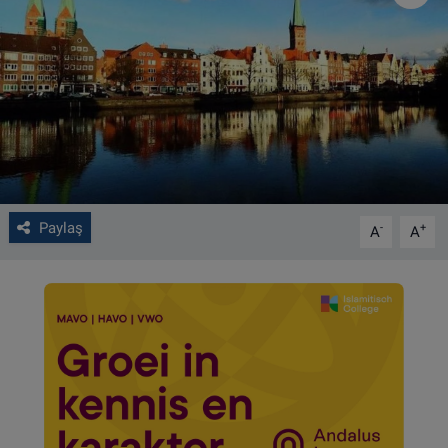
VIDEO GALERİ
ALGEMENE VOORWAARDEN
CONTACT
Çerez Politikası
Paylaş
-
+
A
A