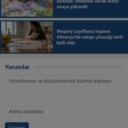
açıkladı: Hollanda AB'de ikinci
sıraya yükseldi
Wegovy zayıflama hapının
Almanya’da satışa çıkacağı tarih
belli oldu
Yorumlar
Gönder