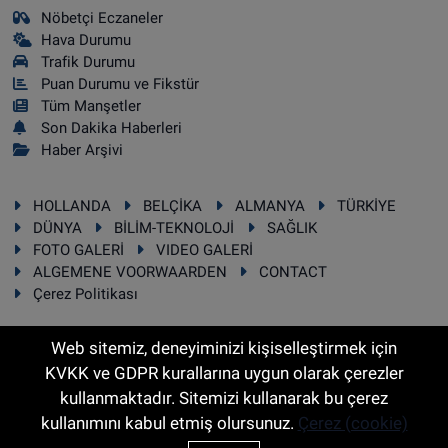
Nöbetçi Eczaneler
Hava Durumu
Trafik Durumu
Puan Durumu ve Fikstür
Tüm Manşetler
Son Dakika Haberleri
Haber Arşivi
HOLLANDA
BELÇİKA
ALMANYA
TÜRKİYE
DÜNYA
BİLİM-TEKNOLOJİ
SAĞLIK
FOTO GALERİ
VIDEO GALERİ
ALGEMENE VOORWAARDEN
CONTACT
Çerez Politikası
Web sitemiz, deneyiminizi kişiselleştirmek için
KVKK ve GDPR kurallarına uygun olarak çerezler
RSS
Copyright © 2025 Sonhaber.eu Her hakkı saklıdır.
kullanmaktadır. Sitemizi kullanarak bu çerez
kullanımını kabul etmiş olursunuz.
Çerez (cookie)