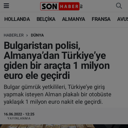
HOLLANDA
BELÇİKA
ALMANYA
FRANSA
AVU
HOLLANDA
HOLLANDA
Nöbetçi Eczaneler
HABERLER
DÜNYA
BELÇİKA
BELÇİKA
Hava Durumu
Bulgaristan polisi,
ALMANYA
ALMANYA
Trafik Durumu
Almanya’dan Türkiye’ye
giden bir araçta 1 milyon
FRANSA
TÜRKİYE
Süper Lig Puan Durumu ve Fikstür
euro ele geçirdi
AVUSTURYA
DÜNYA
Tüm Manşetler
Bulgar gümrük yetkilileri, Türkiye’ye giriş
yapmak isteyen Alman plakalı bir otobüste
SAĞLIK - YAŞAM
BİLİM-TEKNOLOJİ
Son Dakika Haberleri
yaklaşık 1 milyon euro nakit ele geçirdi.
BİLİM-TEKNOLOJİ
SAĞLIK
Haber Arşivi
16.06.2022 - 12:25
YAYINLANMA
FOTO GALERİ