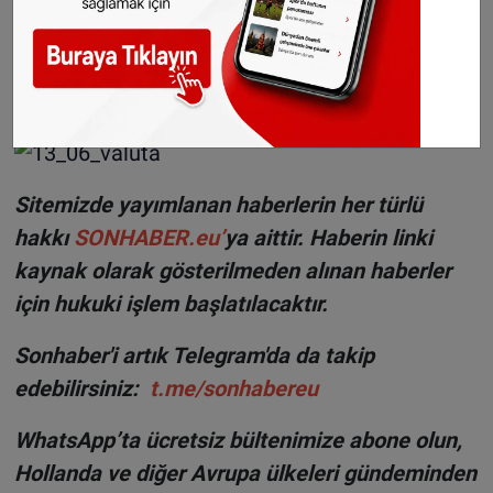
Sitemizde yayımlanan haberlerin her türlü
hakkı
SONHABER.eu
’
ya aittir. Haberin linki
kaynak olarak gösterilmeden alınan haberler
için hukuki işlem başlatılacaktır.
Sonhaber'i artık Telegram'da da takip
edebilirsiniz:
t.me/sonhabereu
WhatsApp’ta ücretsiz bültenimize abone olun,
Hollanda ve diğer Avrupa ülkeleri gündeminden