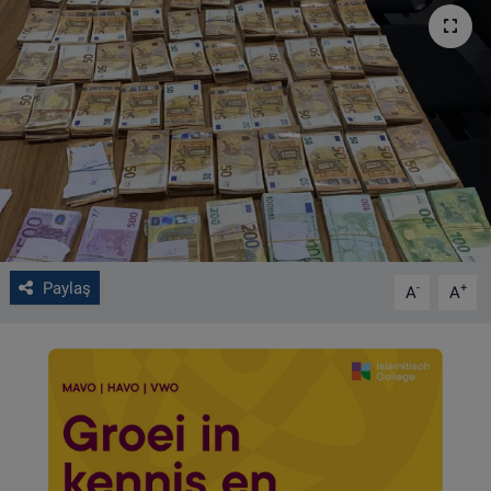
VIDEO GALERİ
ALGEMENE VOORWAARDEN
CONTACT
Çerez Politikası
Paylaş
-
+
A
A