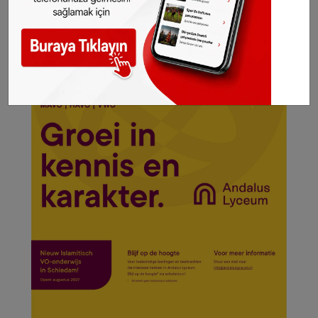
hakkı
SONHABER.eu
’ya aittir. Haberin linki
kaynak olarak gösterilmeden alınan haberler
için hukuki işlem başlatılacaktır.