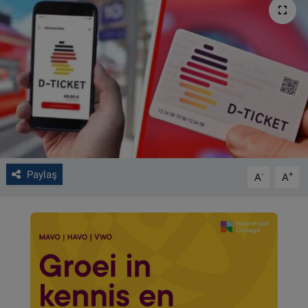
VIDEO GALERİ
ALGEMENE VOORWAARDEN
CONTACT
Çerez Politikası
Paylaş
-
+
A
A