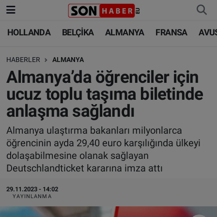
HOLLANDA
BELÇİKA
ALMANYA
FRANSA
AVU
HOLLANDA
HOLLANDA
Nöbetçi Eczaneler
HABERLER
ALMANYA
BELÇİKA
BELÇİKA
Hava Durumu
Almanya’da öğrenciler için
ALMANYA
ALMANYA
Trafik Durumu
ucuz toplu taşıma biletinde
anlaşma sağlandı
FRANSA
TÜRKİYE
Süper Lig Puan Durumu ve Fikstür
Almanya ulaştırma bakanları milyonlarca
AVUSTURYA
DÜNYA
Tüm Manşetler
öğrencinin ayda 29,40 euro karşılığında ülkeyi
dolaşabilmesine olanak sağlayan
SAĞLIK - YAŞAM
BİLİM-TEKNOLOJİ
Son Dakika Haberleri
Deutschlandticket kararına imza attı
BİLİM-TEKNOLOJİ
SAĞLIK
Haber Arşivi
29.11.2023 - 14:02
YAYINLANMA
FOTO GALERİ