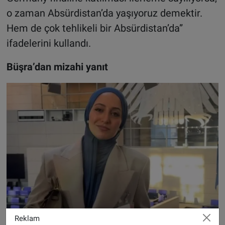
o zaman Absürdistan’da yaşıyoruz demektir.
Hem de çok tehlikeli bir Absürdistan’da”
ifadelerini kullandı.
Büşra’dan mizahi yanıt
Reklam