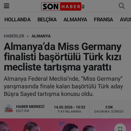
HOLLANDA
BELÇİKA
ALMANYA
FRANSA
AVU
HOLLANDA
HOLLANDA
Nöbetçi Eczaneler
HABERLER
ALMANYA
BELÇİKA
BELÇİKA
Hava Durumu
Almanya’da Miss Germany
ALMANYA
ALMANYA
Trafik Durumu
finalisti başörtülü Türk kızı
mecliste tartışma yarattı
FRANSA
TÜRKİYE
Süper Lig Puan Durumu ve Fikstür
Almanya Federal Meclisi’nde, “Miss Germany”
AVUSTURYA
DÜNYA
Tüm Manşetler
yarışmasında finale kalan başörtülü Türk aday
Büşra Sayed tartışma konusu oldu.
SAĞLIK - YAŞAM
BİLİM-TEKNOLOJİ
Son Dakika Haberleri
HABER MERKEZI
14.05.2026 - 10:53
3 DK
BİLİM-TEKNOLOJİ
SAĞLIK
Haber Arşivi
EDITÖR
YAYINLANMA
OKUNMA SÜRESI
FOTO GALERİ