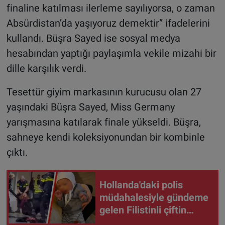
finaline katılması ilerleme sayılıyorsa, o zaman
Absürdistan’da yaşıyoruz demektir” ifadelerini
kullandı. Büşra Sayed ise sosyal medya
hesabından yaptığı paylaşımla vekile mizahi bir
dille karşılık verdi.
Tesettür giyim markasının kurucusu olan 27
yaşındaki Büşra Sayed, Miss Germany
yarışmasına katılarak finale yükseldi. Büşra,
sahneye kendi koleksiyonundan bir kombinle
çıktı.
Hollanda'daki polis
müdahalesiyle gündeme
gelen Filistinli çiftin
bebeği aileden alındı