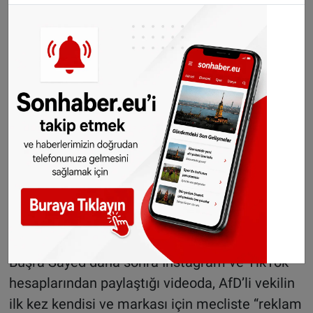
Yaşanan gelişmenin ardından Büşra Sayed,
vekilin sözlerine sosyal medya hesabından
mizahi bir dille yanıt verdi.
Sayed, “Aslında şoke olmadım. Hatta biraz
sevindim diyebilirim. Çünkü Miss Germany’de
savunduğum misyon için bundan daha büyük
bir görünürlük olamazdı. Sonuçta Federal
Meclis’te adım geçti” dedi.
Büşra Sayed daha sonra Instagram ve TikTok
hesaplarından paylaştığı videoda, AfD’li vekilin
ilk kez kendisi ve markası için mecliste “reklam