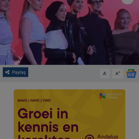
VIDEO GALERİ
ALGEMENE VOORWAARDEN
CONTACT
Çerez Politikası
Paylaş
-
+
A
A