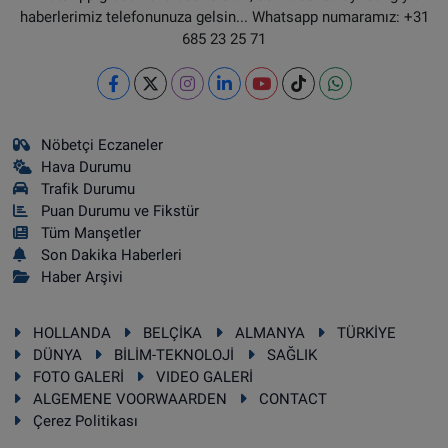
haberlerimiz telefonunuza gelsin... Whatsapp numaramız: +31
685 23 25 71
Nöbetçi Eczaneler
Hava Durumu
Trafik Durumu
Puan Durumu ve Fikstür
Tüm Manşetler
Son Dakika Haberleri
Haber Arşivi
HOLLANDA
BELÇİKA
ALMANYA
TÜRKİYE
DÜNYA
BİLİM-TEKNOLOJİ
SAĞLIK
FOTO GALERİ
VIDEO GALERİ
ALGEMENE VOORWAARDEN
CONTACT
Çerez Politikası