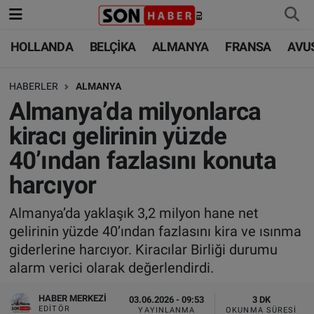
HOLLANDA
BELÇİKA
ALMANYA
FRANSA
AVU
HOLLANDA
HOLLANDA
Nöbetçi Eczaneler
HABERLER
ALMANYA
BELÇİKA
BELÇİKA
Hava Durumu
Almanya’da milyonlarca
ALMANYA
ALMANYA
Trafik Durumu
kiracı gelirinin yüzde
40’ından fazlasını konuta
FRANSA
TÜRKİYE
Süper Lig Puan Durumu ve Fikstür
harcıyor
AVUSTURYA
DÜNYA
Tüm Manşetler
Almanya’da yaklaşık 3,2 milyon hane net
gelirinin yüzde 40’ından fazlasını kira ve ısınma
SAĞLIK - YAŞAM
BİLİM-TEKNOLOJİ
Son Dakika Haberleri
giderlerine harcıyor. Kiracılar Birliği durumu
alarm verici olarak değerlendirdi.
BİLİM-TEKNOLOJİ
SAĞLIK
Haber Arşivi
HABER MERKEZI
03.06.2026 - 09:53
3 DK
FOTO GALERİ
EDITÖR
YAYINLANMA
OKUNMA SÜRESI