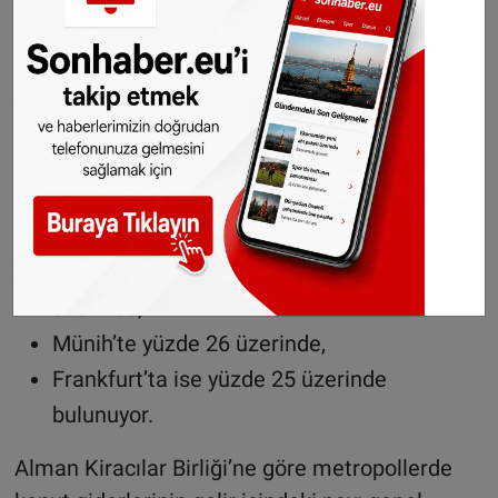
daha da dikkat çekici.
2020 sonrasında taşınan kiracıların ödediği
kiralar:
Almanya'da ilkokula
başlayan çocuklar için
tam gün eğitim imkanı
Berlin’de ortalama kira seviyesinin yüzde 29
üzerinde,
Münih’te yüzde 26 üzerinde,
Frankfurt’ta ise yüzde 25 üzerinde
bulunuyor.
Alman Kiracılar Birliği’ne göre metropollerde