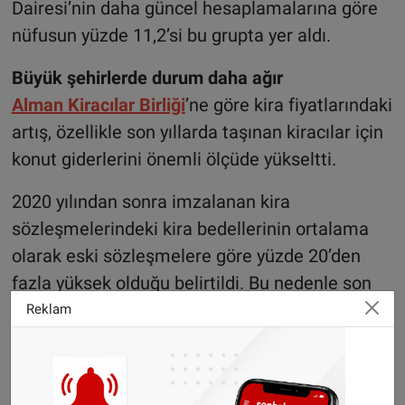
Dairesi’nin daha güncel hesaplamalarına göre
nüfusun yüzde 11,2’si bu grupta yer aldı.
Büyük şehirlerde durum daha ağır
Alman Kiracılar Birliği
’ne göre kira fiyatlarındaki
artış, özellikle son yıllarda taşınan kiracılar için
konut giderlerini önemli ölçüde yükseltti.
2020 yılından sonra imzalanan kira
sözleşmelerindeki kira bedellerinin ortalama
olarak eski sözleşmelere göre yüzde 20’den
fazla yüksek olduğu belirtildi. Bu nedenle son
yıllarda taşınan kiracıların konut gideri yükünün
Reklam
yüzde 33 seviyesine ulaştığı belirtiliyor.
Araştırmaya göre büyük şehirlerdeki durum