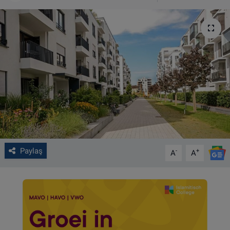
VIDEO GALERİ
ALGEMENE VOORWAARDEN
CONTACT
Çerez Politikası
Paylaş
-
+
A
A