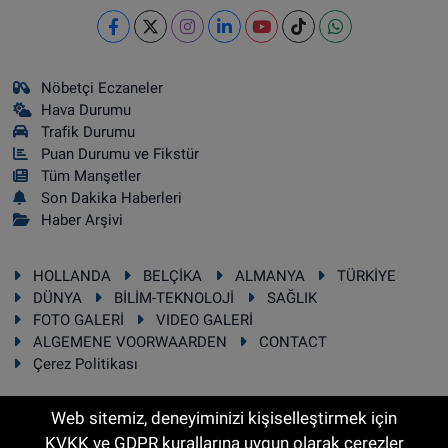
Nöbetçi Eczaneler
Hava Durumu
Trafik Durumu
Puan Durumu ve Fikstür
Tüm Manşetler
Son Dakika Haberleri
Haber Arşivi
HOLLANDA
BELÇİKA
ALMANYA
TÜRKİYE
DÜNYA
BİLİM-TEKNOLOJİ
SAĞLIK
FOTO GALERİ
VIDEO GALERİ
ALGEMENE VOORWAARDEN
CONTACT
Çerez Politikası
Web sitemiz, deneyiminizi kişiselleştirmek için
KVKK ve GDPR kurallarına uygun olarak çerezler