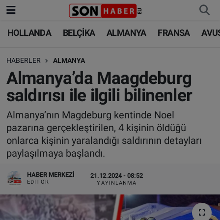
HOLLANDA
BELÇİKA
ALMANYA
FRANSA
AVU
HOLLANDA
HOLLANDA
Nöbetçi Eczaneler
HABERLER
ALMANYA
BELÇİKA
BELÇİKA
Hava Durumu
Almanya’da Maagdeburg
ALMANYA
ALMANYA
Trafik Durumu
saldırısı ile ilgili bilinenler
FRANSA
TÜRKİYE
Süper Lig Puan Durumu ve Fikstür
Almanya’nın Magdeburg kentinde Noel
pazarına gerçekleştirilen, 4 kişinin öldüğü
AVUSTURYA
DÜNYA
Tüm Manşetler
onlarca kişinin yaralandığı saldırının detayları
paylaşılmaya başlandı.
SAĞLIK - YAŞAM
BİLİM-TEKNOLOJİ
Son Dakika Haberleri
HABER MERKEZI
21.12.2024 - 08:52
EDITÖR
YAYINLANMA
BİLİM-TEKNOLOJİ
SAĞLIK
Haber Arşivi
FOTO GALERİ