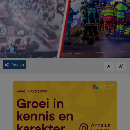
VIDEO GALERİ
ALGEMENE VOORWAARDEN
CONTACT
Çerez Politikası
Paylaş
-
+
A
A