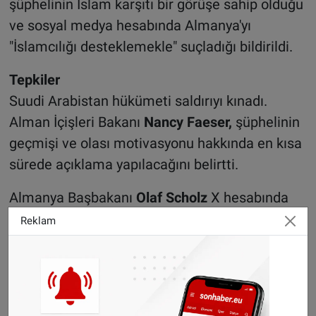
şüphelinin İslam karşıtı bir görüşe sahip olduğu
ve sosyal medya hesabında Almanya'yı
"İslamcılığı desteklemekle" suçladığı bildirildi.
Tepkiler
Suudi Arabistan hükümeti saldırıyı kınadı.
Alman İçişleri Bakanı
Nancy Faeser,
şüphelinin
geçmişi ve olası motivasyonu hakkında en kısa
sürede açıklama yapılacağını belirtti.
Almanya Başbakanı
Olaf Scholz
X hesabında
saldırıya ilişkin endişelerini dile getirerek,
Reklam
Mağdenburg'dan gelen haberler kötü bir
duruma işaret ediyor" dedi. Scholz, mağdurlar
ve yakınlarıyla dayanışma içinde olduklarını
belirterek, "Bu korkutucu saatlerde görev yapan