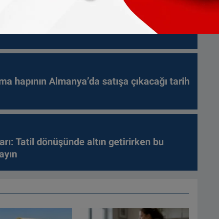
gari ücretleri açıkladı: Hollanda AB'de ikinci
ma hapının Almanya’da satışa çıkacağı tarih
arı: Tatil dönüşünde altın getirirken bu
ayın