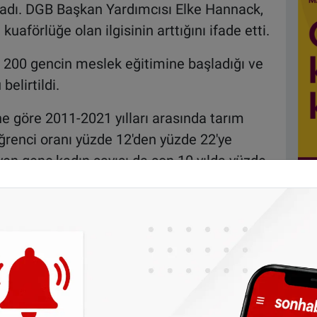
kladı. DGB Başkan Yardımcısı Elke Hannack,
e kuaförlüğe olan ilgisinin arttığını ifade etti.
 200 gencin meslek eğitimine başladığı ve
belirtildi.
ine göre 2011-2021 yılları arasında tarım
ğrenci oranı yüzde 12'den yüzde 22'ye
en genç kadın sayısı da son 10 yılda yüzde
steyen erkek sayısı ise üç kata yakın arttı.
dan
da takip edebilirsiniz.
ne olun, Hollanda ve diğer Avrupa ülkeleri
r gün telefonunuza gelsin!
Abone olmak için