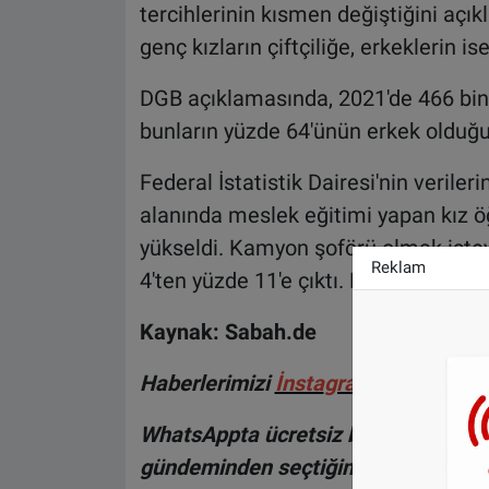
tercihlerinin kısmen değiştiğini açı
genç kızların çiftçiliğe, erkeklerin is
DGB açıklamasında, 2021'de 466 bin
bunların yüzde 64'ünün erkek olduğu 
Federal İstatistik Dairesi'nin veriler
alanında meslek eğitimi yapan kız ö
yükseldi. Kamyon şoförü olmak istey
Reklam
4'ten yüzde 11'e çıktı. Kuaför olmak i
Kaynak: Sabah.de
Haberlerimizi
İnsta
gram hesabımız
WhatsAppta ücretsiz bültenimize abo
gündeminden seçtiğimiz haberler he