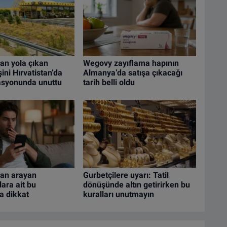
an yola çıkan
Wegovy zayıflama hapının
ini Hırvatistan’da
Almanya’da satışa çıkacağı
tasyonunda unuttu
tarih belli oldu
an arayan
Gurbetçilere uyarı: Tatil
lara ait bu
dönüşünde altın getirirken bu
a dikkat
kuralları unutmayın