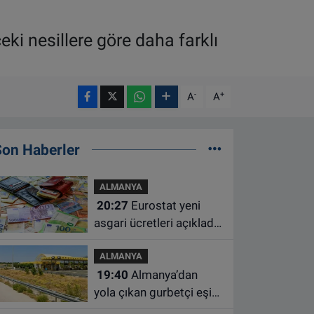
i nesillere göre daha farklı
-
+
A
A
Son Haberler
ALMANYA
20:27
Eurostat yeni
asgari ücretleri açıkladı:
Hollanda AB'de ikinci
ALMANYA
sıraya yükseldi
19:40
Almanya’dan
yola çıkan gurbetçi eşini
Hırvatistan’da benzin