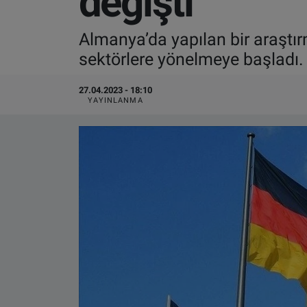
değişti
VIDEO GALERİ
Almanya’da yapılan bir araştı
sektörlere yönelmeye başladı.
ALGEMENE VOORWAARDEN
27.04.2023 - 18:10
CONTACT
YAYINLANMA
Çerez Politikası