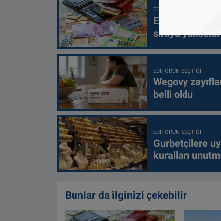
EDITÖRÜN SEÇTIĞI
Eurostat yeni as
sıraya yükseldi
EDITÖRÜN SEÇTIĞI
Wegovy zayıfla
belli oldu
EDITÖRÜN SEÇTIĞI
Gurbetçilere uy
kuralları unutm
Bunlar da ilginizi çekebilir