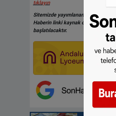
tıklayın
Sitemizde yayımlanan haberlerin her
Haberin linki kaynak olarak gösteri
başlatılacaktır.