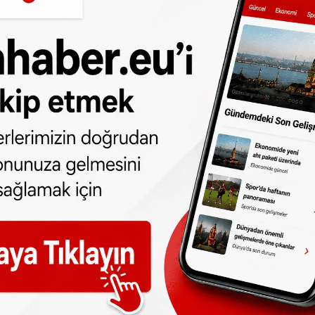
 türlü hakkı
SONHABER.eu
’ya aittir.
lmeden alınan haberler için hukuki işlem