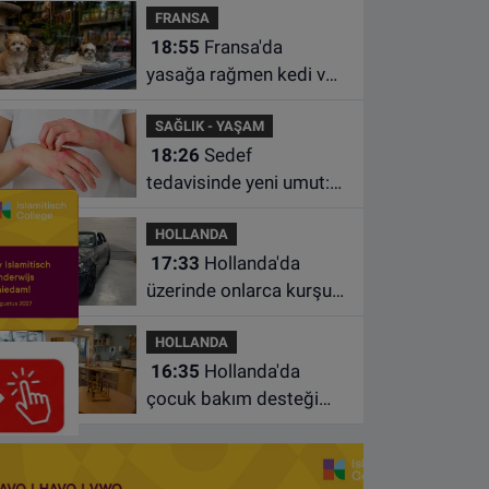
FRANSA
istasyonunda unuttu
18:55
Fransa'da
yasağa rağmen kedi ve
köpek satan pet
SAĞLIK - YAŞAM
shoplara hayvan başına
18:26
Sedef
1.500 euro ceza
tedavisinde yeni umut:
Bazı hastaların neden
HOLLANDA
iyileşmediği bulundu
17:33
Hollanda'da
üzerinde onlarca kurşun
izi bulunan BMW 55 bin
HOLLANDA
euroya satışa çıktı
16:35
Hollanda'da
çocuk bakım desteği
artsa da ailelerin çoğu
hâlâ ek ödeme yapıyor