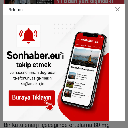
YTB'den yurt dışındaki
Türklere 5 farklı alanda
Reklam
burs desteği
Şeker ve tatlandırıcı uyarısı
Pek çok enerji içeceği 100 mililitrede 10
gramdan fazla şeker içeriyor. Bu da 250 ml’lik
bir kutunun, Dünya Sağlık Örgütü’nün önerdiği
günlük şeker sınırını aşması anlamına geliyor.
Bazı markalar ise şeker yerine tatlandırıcı
kullanıyor. Ancak bu tatlandırıcıların, tatlıya olan
eğilimi artırdığı gerekçesiyle uzmanlar
tarafından olumsuz karşılandığı belirtildi.
Kafein sınırı: Gençler için 3 kutu tehlikeli
Bir kutu enerji içeceğinde ortalama 80 mg