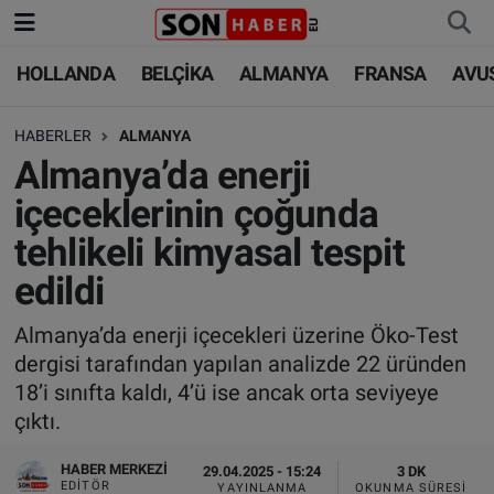
HOLLANDA
BELÇİKA
ALMANYA
FRANSA
AVU
HOLLANDA
HOLLANDA
Nöbetçi Eczaneler
HABERLER
ALMANYA
BELÇİKA
BELÇİKA
Hava Durumu
Almanya’da enerji
ALMANYA
ALMANYA
Trafik Durumu
içeceklerinin çoğunda
tehlikeli kimyasal tespit
FRANSA
TÜRKİYE
Süper Lig Puan Durumu ve Fikstür
edildi
AVUSTURYA
DÜNYA
Tüm Manşetler
Almanya’da enerji içecekleri üzerine Öko-Test
dergisi tarafından yapılan analizde 22 üründen
SAĞLIK - YAŞAM
BİLİM-TEKNOLOJİ
Son Dakika Haberleri
18’i sınıfta kaldı, 4’ü ise ancak orta seviyeye
çıktı.
BİLİM-TEKNOLOJİ
SAĞLIK
Haber Arşivi
HABER MERKEZI
29.04.2025 - 15:24
3 DK
FOTO GALERİ
EDITÖR
YAYINLANMA
OKUNMA SÜRESI