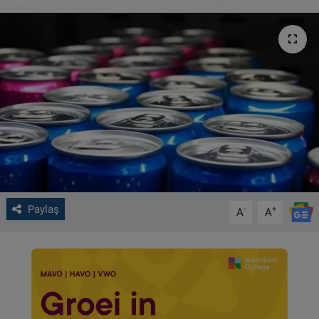
VIDEO GALERİ
ALGEMENE VOORWAARDEN
CONTACT
Çerez Politikası
Paylaş
-
+
A
A