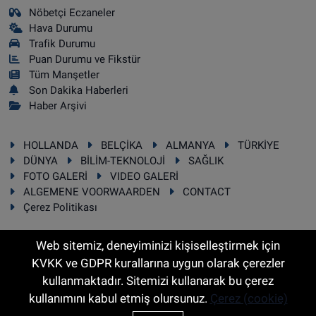
Nöbetçi Eczaneler
Hava Durumu
Trafik Durumu
Puan Durumu ve Fikstür
Tüm Manşetler
Son Dakika Haberleri
Haber Arşivi
HOLLANDA
BELÇİKA
ALMANYA
TÜRKİYE
DÜNYA
BİLİM-TEKNOLOJİ
SAĞLIK
FOTO GALERİ
VIDEO GALERİ
ALGEMENE VOORWAARDEN
CONTACT
Çerez Politikası
Web sitemiz, deneyiminizi kişiselleştirmek için
KVKK ve GDPR kurallarına uygun olarak çerezler
RSS
Copyright © 2025 Sonhaber.eu Her hakkı saklıdır.
kullanmaktadır. Sitemizi kullanarak bu çerez
kullanımını kabul etmiş olursunuz.
Çerez (cookie)