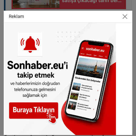
satışa çıkacağı tarih belli
oldu
Reklam
Buna göre bir emeklinin yaşam standardını
koruyabilmesi ve maddi açıdan kendini
güvende hissedebilmesi için aylık gelirlerinin
bin 464 ile 2 bin 100 euro arasında olması
gerekiyor. Aylık geliri bin 464 euronun altında
olan emekliler ise istatistiksel olarak yoksulluk
riski ile karşı karşıya sayılıyor.
Emeklilerin yarıya yakını bu rakamı
tutturamıyor
Hesaplamalara dayanan bu gelir seviyeleri
gerçek hayatla çoğu zaman örtüşmüyor.