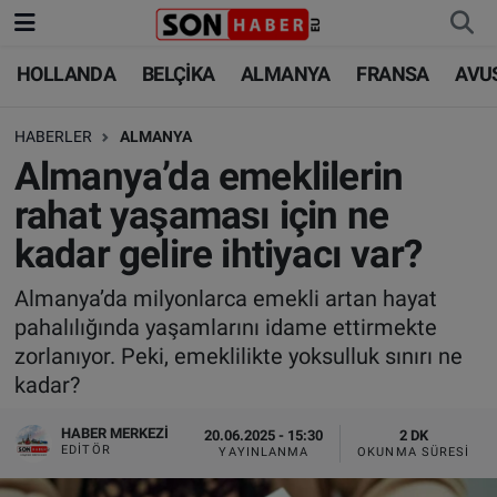
HOLLANDA
BELÇİKA
ALMANYA
FRANSA
AVU
HOLLANDA
HOLLANDA
Nöbetçi Eczaneler
HABERLER
ALMANYA
BELÇİKA
BELÇİKA
Hava Durumu
Almanya’da emeklilerin
ALMANYA
ALMANYA
Trafik Durumu
rahat yaşaması için ne
kadar gelire ihtiyacı var?
FRANSA
TÜRKİYE
Süper Lig Puan Durumu ve Fikstür
Almanya’da milyonlarca emekli artan hayat
AVUSTURYA
DÜNYA
Tüm Manşetler
pahalılığında yaşamlarını idame ettirmekte
zorlanıyor. Peki, emeklilikte yoksulluk sınırı ne
SAĞLIK - YAŞAM
BİLİM-TEKNOLOJİ
Son Dakika Haberleri
kadar?
BİLİM-TEKNOLOJİ
SAĞLIK
Haber Arşivi
HABER MERKEZI
20.06.2025 - 15:30
2 DK
EDITÖR
YAYINLANMA
OKUNMA SÜRESI
FOTO GALERİ