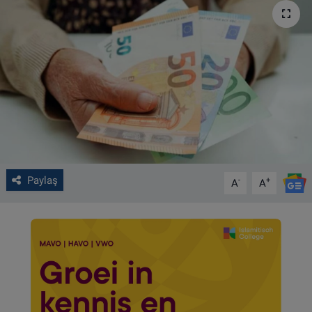
VIDEO GALERİ
ALGEMENE VOORWAARDEN
CONTACT
Çerez Politikası
Paylaş
-
+
A
A