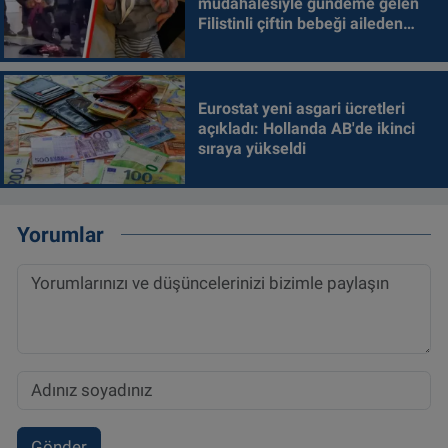
müdahalesiyle gündeme gelen
Filistinli çiftin bebeği aileden
alındı
Eurostat yeni asgari ücretleri
açıkladı: Hollanda AB'de ikinci
sıraya yükseldi
Yorumlar
Gönder