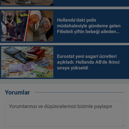
Hollanda'daki polis
müdahalesiyle gündeme gelen
Filistinli çiftin bebeği aileden
alındı
Eurostat yeni asgari ücretleri
açıkladı: Hollanda AB'de ikinci
sıraya yükseldi
Yorumlar