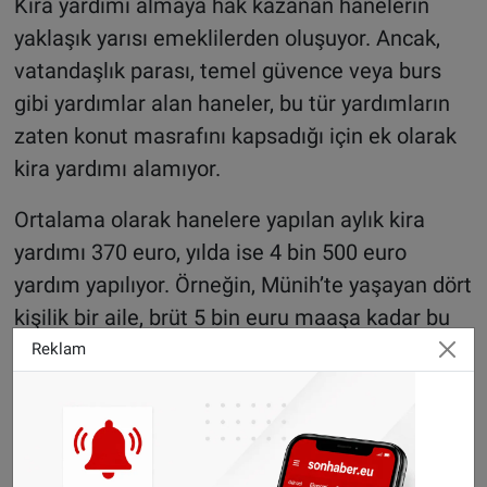
Kira yardımı almaya hak kazanan hanelerin
yaklaşık yarısı emeklilerden oluşuyor. Ancak,
vatandaşlık parası, temel güvence veya burs
gibi yardımlar alan haneler, bu tür yardımların
zaten konut masrafını kapsadığı için ek olarak
kira yardımı alamıyor.
Ortalama olarak hanelere yapılan aylık kira
yardımı 370 euro, yılda ise 4 bin 500 euro
yardım yapılıyor. Örneğin, Münih’te yaşayan dört
kişilik bir aile, brüt 5 bin euru maaşa kadar bu
yardımı alabiliyor.
Reklam
Kaynak:
Camia Haber
©Sonhaber.eu
Haberlerimizi
İnsta
gram hesabımızdan
da takip