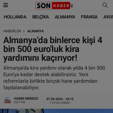
HOLLANDA
BELÇİKA
ALMANYA
FRANSA
AVU
HOLLANDA
HOLLANDA
Nöbetçi Eczaneler
HABERLER
ALMANYA
BELÇİKA
BELÇİKA
Hava Durumu
Almanya’da binlerce kişi 4
ALMANYA
ALMANYA
Trafik Durumu
bin 500 euro'luk kira
yardımını kaçırıyor!
FRANSA
TÜRKİYE
Süper Lig Puan Durumu ve Fikstür
Almanya’da kira yardımı olarak yılda 4 bin 500
AVUSTURYA
DÜNYA
Tüm Manşetler
Euro’ya kadar destek alabilirsiniz. Yeni
reformlarla birlikte birçok hane yardımdan
SAĞLIK - YAŞAM
BİLİM-TEKNOLOJİ
Son Dakika Haberleri
faydalanabiliyor.
BİLİM-TEKNOLOJİ
SAĞLIK
Haber Arşivi
HABER MERKEZI
07.09.2024 - 18:15
EDITÖR
YAYINLANMA
FOTO GALERİ