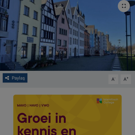
VIDEO GALERİ
ALGEMENE VOORWAARDEN
CONTACT
Çerez Politikası
Paylaş
-
+
A
A