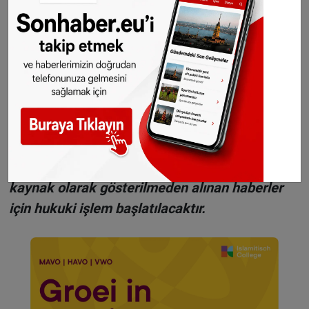
edebilirsiniz.
WhatsAppta ücretsiz bültenimize abone olun,
Hollanda ve diğer Avrupa ülkeleri gündeminden
seçtiğimiz haberler her gün telefonunuza
gelsin!
Abone olmak için tıklayın
Sitemizde yayımlanan haberlerin her türlü
hakkı
SONHABER.eu
’ya aittir. Haberin linki
kaynak olarak gösterilmeden alınan haberler
için hukuki işlem başlatılacaktır.