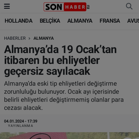
HOLLANDA
BELÇİKA
ALMANYA
FRANSA
AVU
HOLLANDA
HOLLANDA
Nöbetçi Eczaneler
HABERLER
ALMANYA
BELÇİKA
BELÇİKA
Hava Durumu
Almanya’da 19 Ocak’tan
ALMANYA
ALMANYA
Trafik Durumu
itibaren bu ehliyetler
geçersiz sayılacak
FRANSA
TÜRKİYE
Süper Lig Puan Durumu ve Fikstür
Almanya’da eski tip ehliyetleri değiştirme
AVUSTURYA
DÜNYA
Tüm Manşetler
zorunluluğu bulunuyor. Ocak ayı içerisinde
belirli ehliyetleri değiştirmemiş olanlar para
SAĞLIK - YAŞAM
BİLİM-TEKNOLOJİ
Son Dakika Haberleri
cezası alacak.
BİLİM-TEKNOLOJİ
SAĞLIK
Haber Arşivi
04.01.2024 - 17:39
YAYINLANMA
FOTO GALERİ