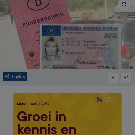
VIDEO GALERİ
ALGEMENE VOORWAARDEN
CONTACT
Çerez Politikası
Paylaş
-
+
A
A