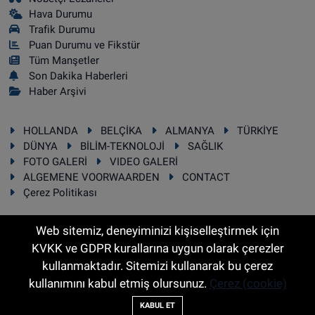
Hava Durumu
Trafik Durumu
Puan Durumu ve Fikstür
Tüm Manşetler
Son Dakika Haberleri
Haber Arşivi
HOLLANDA
BELÇİKA
ALMANYA
TÜRKİYE
DÜNYA
BİLİM-TEKNOLOJİ
SAĞLIK
FOTO GALERİ
VIDEO GALERİ
ALGEMENE VOORWAARDEN
CONTACT
Çerez Politikası
Web sitemiz, deneyiminizi kişiselleştirmek için
KVKK ve GDPR kurallarına uygun olarak çerezler
RSS
Copyright © 2025 Sonhaber.eu Her hakkı saklıdır.
kullanmaktadır. Sitemizi kullanarak bu çerez
kullanımını kabul etmiş olursunuz.
Çerez (cookie)
Haber Yazılımı:
TE Bilişim
KABUL ET