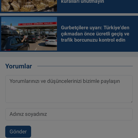
kuralları unutmayın
Gurbetçilere uyarı: Türkiye'den
çıkmadan önce ücretli geçiş ve
trafik borcunuzu kontrol edin
Yorumlar
Gönder