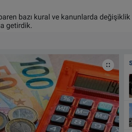
aren bazı kural ve kanunlarda değişiklik 
ya getirdik.