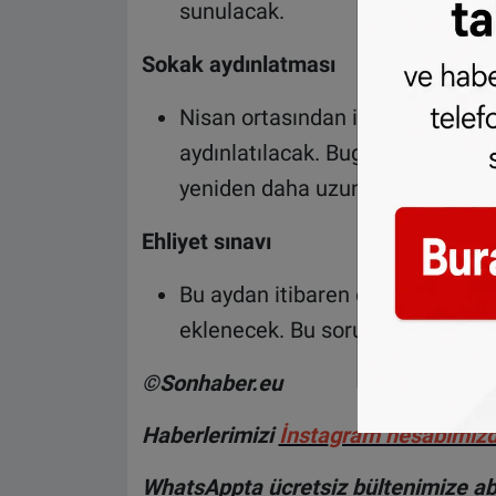
sunulacak.
Sokak aydınlatması
Nisan ortasından itibaren binala
aydınlatılacak. Bugünden itibar
yeniden daha uzun süre yanmasın
Ehliyet sınavı
Bu aydan itibaren ehliyet sınavın
eklenecek. Bu soruların sadece 2
©Sonhaber.eu
Haberlerimizi
İnsta
gram hesabımız
WhatsAppta ücretsiz bültenimize abo