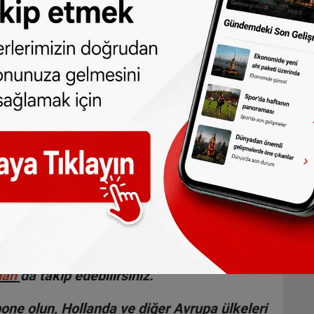
r, heykeller, çeşmeler vb. yeniden
en ülke çapındaki çoğu sokak lambasının
a izin verilmesi planlanıyor.
ın teori kısmındaki sorulara 44 yeni soru
3’ü B sürücü ehliyeti kategorisinde olacak.
dan
da takip edebilirsiniz.
ne olun, Hollanda ve diğer Avrupa ülkeleri