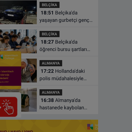
BELÇİKA
süre uzatıldı
18:51
Belçika'da
yaşayan gurbetçi genç
Türkiye'de geçirdiği
BELÇİKA
kazada hayatını kaybetti
18:27
Belçika'da
öğrenci bursu şartları
değişiyor: Yeterli sayıda
ALMANYA
ders almayan burs
17:22
Hollanda'daki
alamayacak
polis müdahalesiyle
gündeme gelen Filistinli
ALMANYA
çiftin bebeği aileden
16:38
Almanya'da
alındı
hastanede kaybolan
bebeğin cenazesi
çamaşır makinesinde
bulundu