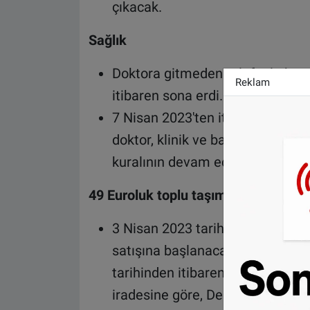
çıkacak.
Sağlık
Doktora gitmeden telefonla hast
Reklam
itibaren sona erdi.
7 Nisan 2023'ten itibaren korona i
doktor, klinik ve bakımevlerinde
kuralının devam edip etmeyeceği
49 Euroluk toplu taşıma bileti
3 Nisan 2023 tarihinden itibaren 
satışına başlanacak. Almanya ça
tarihinden itibaren geçerli olac
iradesine göre, Deutschlandticket