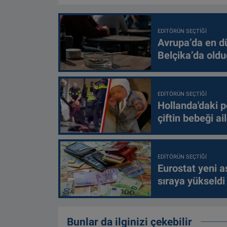
EDITÖRÜN SEÇTIĞI
Avrupa’da en d
Belçika’da oldu
EDITÖRÜN SEÇTIĞI
Hollanda'daki p
çiftin bebeği ai
EDITÖRÜN SEÇTIĞI
Eurostat yeni as
sıraya yükseldi
Bunlar da ilginizi çekebilir