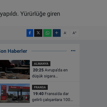
yapıldı. Yürürlüğe giren
-
+
A
A
Son Haberler
ALMANYA
20:25
Avrupa’da en
düşük sigara
kullanımının Hollanda ve
FRANSA
Belçika’da olduğu
19:40
Fransa'da dar
açıklandı
gelirli çalışanlara 100
euro yakıt desteği için