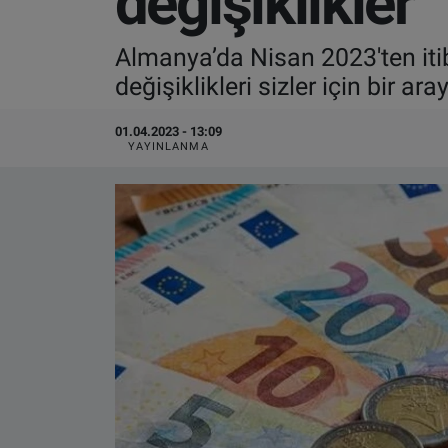
değişiklikler
VIDEO GALERİ
Almanya’da Nisan 2023'ten itib
değişiklikleri sizler için bir ara
ALGEMENE VOORWAARDEN
01.04.2023 - 13:09
CONTACT
YAYINLANMA
Çerez Politikası