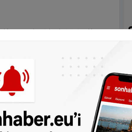
alık raporu alma işlemleri 1 Nisan’dan
le ilgili tüm tedbirler kaldırıldı. Şu anda
 zorunlu olan ziyaretçilerin maske takması
ne gelecek hafta belli olacak.
49 euroluk toplu taşıma biletlerinin ön
pında geçerli olacak biletler 1 Mayıs 2023
ak. Federal ve eyalet hükümetlerinin
 dijital olarak ve aylık abonelik olarak