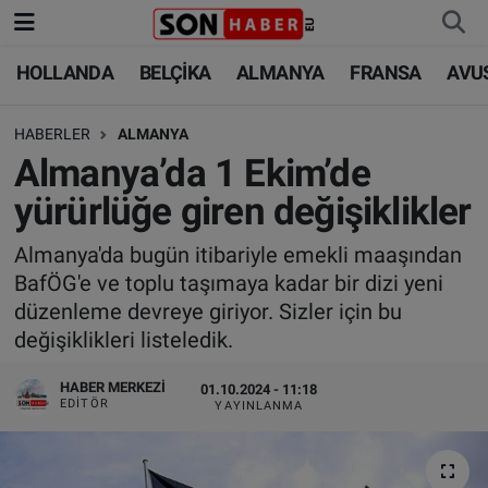
HOLLANDA
BELÇİKA
ALMANYA
FRANSA
AVU
HOLLANDA
HOLLANDA
Nöbetçi Eczaneler
HABERLER
ALMANYA
BELÇİKA
BELÇİKA
Hava Durumu
Almanya’da 1 Ekim’de
ALMANYA
ALMANYA
Trafik Durumu
yürürlüğe giren değişiklikler
FRANSA
TÜRKİYE
Süper Lig Puan Durumu ve Fikstür
Almanya'da bugün itibariyle emekli maaşından
BafÖG'e ve toplu taşımaya kadar bir dizi yeni
AVUSTURYA
DÜNYA
Tüm Manşetler
düzenleme devreye giriyor. Sizler için bu
değişiklikleri listeledik.
SAĞLIK - YAŞAM
BİLİM-TEKNOLOJİ
Son Dakika Haberleri
HABER MERKEZI
01.10.2024 - 11:18
EDITÖR
YAYINLANMA
BİLİM-TEKNOLOJİ
SAĞLIK
Haber Arşivi
FOTO GALERİ