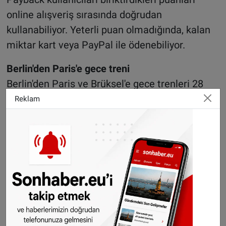
online alışveriş sırasında doğrudan
kullanabiliyor. Yeterli puan olmadığında, kalan
miktar kart veya PayPal ile ödenebiliyor.
Berlin'den Paris'e gece treni
Berlin'den Paris ve Brüksel'e gece trenleri 28
Ekim'den itibaren planlandığı gibi yeniden
Reklam
çalışacak. Almanya ve Fransa'da güzergahta
yapılan yoğun inşaat çalışmaları nedeniyle
bağlantı 12 Ağustos'tan bu yana iptal edilmişti.
Aralık ortasından itibaren de Berlin – Paris
hattında doğrudan bağlantısı sağlayan
yüksek
hızlı tren
seferleri başlayacak.
Tren biletleri 1 yıl önceden rezerve edilebilir