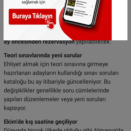
Deutsche Bahn ön rezervasyon süresini
uzattığını açıkladı. Daha önce demiryolu
müşterileri biletlerini 6 aya kadar önceden
ayırtabiliyordu.
16 Ekim
'den itibaren biletler
12
ay öncesinden
rezervasyon
yapılabilecek.
Teori sınavlarında yeni sorular
Ehliyet almak için teori sınavına girmeye
hazırlanan adayların kullandığı sınav soruları
kataloğu bu ay itibariyle güncelleniyor. Bu
değişiklikler genellikle soru cümlelerinde
yapılan düzenlemeler veya yeni soruları
kapsıyor.
Ekim’de kış saatine geçiliyor
Dünyada birçok ülkede olduğu gibi Almanya’da