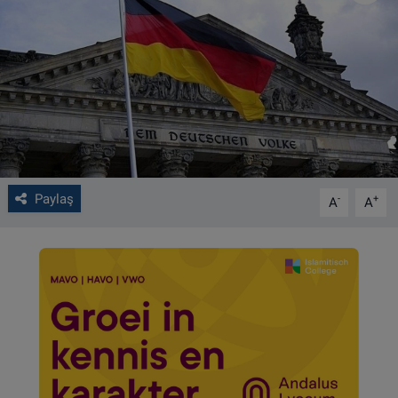
VIDEO GALERİ
ALGEMENE VOORWAARDEN
CONTACT
Çerez Politikası
Paylaş
-
+
A
A