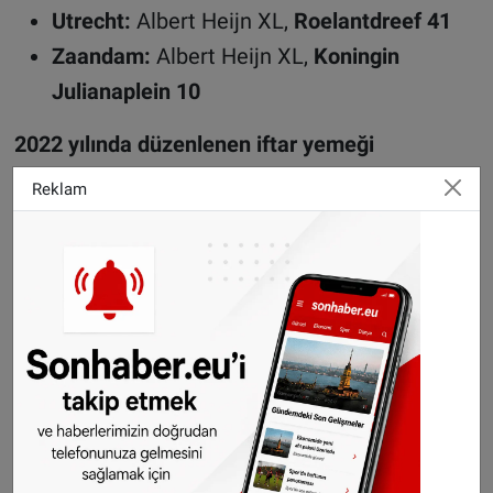
Utrecht:
Albert Heijn XL,
Roelantdreef 41
Zaandam:
Albert Heijn XL,
Koningin
Julianaplein 10
2022 yılında düzenlenen iftar yemeği
programından görüntüler
Reklam