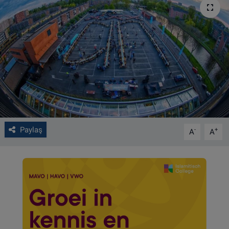
VIDEO GALERİ
ALGEMENE VOORWAARDEN
CONTACT
Çerez Politikası
Paylaş
-
+
A
A