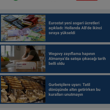
Eurostat yeni asgari ücretleri
açıkladı: Hollanda AB'de ikinci
sıraya yükseldi
Wegovy zayıflama hapının
Almanya’da satışa çıkacağı tarih
belli oldu
Gurbetçilere uyarı: Tatil
dönüşünde altın getirirken bu
kuralları unutmayın