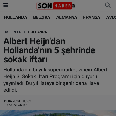
HOLLANDA
BELÇİKA
ALMANYA
FRANSA
AVU
HOLLANDA
HOLLANDA
Nöbetçi Eczaneler
HABERLER
HOLLANDA
BELÇİKA
BELÇİKA
Hava Durumu
Albert Heijn'dan
ALMANYA
ALMANYA
Trafik Durumu
Hollanda'nın 5 şehrinde
sokak iftarı
FRANSA
TÜRKİYE
Süper Lig Puan Durumu ve Fikstür
Hollanda’nın büyük süpermarket zinciri Albert
AVUSTURYA
DÜNYA
Tüm Manşetler
Heijn 3. Sokak İftarı Programı için duyuru
yayınladı. Bu yıl listeye bir şehir daha ilave
SAĞLIK - YAŞAM
BİLİM-TEKNOLOJİ
Son Dakika Haberleri
edildi.
BİLİM-TEKNOLOJİ
SAĞLIK
Haber Arşivi
11.04.2023 - 08:52
YAYINLANMA
FOTO GALERİ