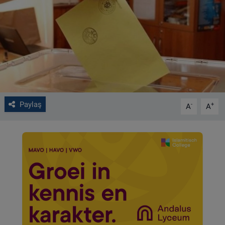
VIDEO GALERİ
ALGEMENE VOORWAARDEN
CONTACT
Çerez Politikası
Paylaş
-
+
A
A