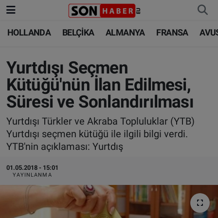
HOLLANDA
BELÇİKA
ALMANYA
FRANSA
AVU
HOLLANDA
HOLLANDA
Nöbetçi Eczaneler
BELÇİKA
BELÇİKA
Hava Durumu
Yurtdışı Seçmen
Kütüğü'nün İlan Edilmesi,
ALMANYA
ALMANYA
Trafik Durumu
Süresi ve Sonlandırılması
FRANSA
TÜRKİYE
Süper Lig Puan Durumu ve Fikstür
Yurtdışı Türkler ve Akraba Topluluklar (YTB)
Yurtdışı seçmen kütüğü ile ilgili bilgi verdi.
AVUSTURYA
DÜNYA
Tüm Manşetler
YTB'nin açıklaması: Yurtdış
SAĞLIK - YAŞAM
BİLİM-TEKNOLOJİ
Son Dakika Haberleri
01.05.2018 - 15:01
YAYINLANMA
BİLİM-TEKNOLOJİ
SAĞLIK
Haber Arşivi
FOTO GALERİ