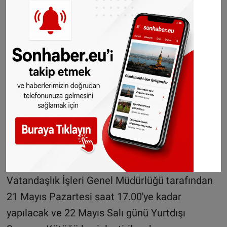
Bu karara karşı 19 Mayıs Cumartesi saat
15.00'e kadar Ankara İl Seçim Kurulu
Başkanlığına yapılan itirazlar, Ankara İl Seçim
Kurulu tarafından 19 Mayıs Cumartesi saat
23.59'a kadar karara bağlanacak.
Bu kararlara karşı 20 Mayıs Pazar saat 17.00'ye
kadar YSK'ya yapılan itirazlar aynı gün saat
23.59'a kadar kesin olarak karara bağlanacak.
Gerekli kayıt ve düzeltme işlemleri, Nüfus ve
Vatandaşlık İşleri Genel Müdürlüğü tarafından
21 Mayıs Pazartesi saat 17.00'ye kadar
yapılacak ve 22 Mayıs Salı günü Yurtdışı