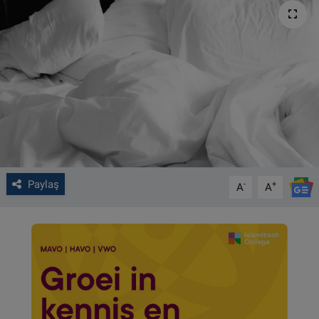
VIDEO GALERİ
ALGEMENE VOORWAARDEN
CONTACT
Çerez Politikası
Paylaş
-
+
A
A