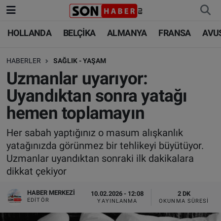
HOLLANDA
BELÇİKA
ALMANYA
FRANSA
AVU
HOLLANDA
HOLLANDA
Nöbetçi Eczaneler
HABERLER
SAĞLIK - YAŞAM
BELÇİKA
BELÇİKA
Hava Durumu
Uzmanlar uyarıyor:
ALMANYA
ALMANYA
Trafik Durumu
Uyandıktan sonra yatağı
hemen toplamayın
FRANSA
TÜRKİYE
Süper Lig Puan Durumu ve Fikstür
Her sabah yaptığınız o masum alışkanlık
AVUSTURYA
DÜNYA
Tüm Manşetler
yatağınızda görünmez bir tehlikeyi büyütüyor.
Uzmanlar uyandıktan sonraki ilk dakikalara
SAĞLIK - YAŞAM
BİLİM-TEKNOLOJİ
Son Dakika Haberleri
dikkat çekiyor
BİLİM-TEKNOLOJİ
SAĞLIK
Haber Arşivi
HABER MERKEZI
10.02.2026 - 12:08
2 DK
EDITÖR
YAYINLANMA
OKUNMA SÜRESI
FOTO GALERİ