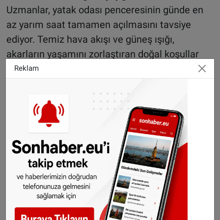
Uzmanlar, yatak odası penceresinin günde en
az yarım saat tamamen açılmasını tavsiye
ediyor. Temiz hava akışı ve güneş ışığı,
akarların yaşamını zorlaştıran doğal koşullar
oluşturuyor. Düzenli havalandırma sayesinde
Reklam
odadaki mikro iklim daha sağlıklı hale geliyor
ve akar popülasyonu azalıyor.
Ek hijyen önlemleri öneriliyor
Havanın kuru olduğu günlerde yorganın dışarı
asılması faydalı bulunuyor. Özellikle çok soğuk
hava koşullarında akarlar ve yumurtaları kısa
sürede etkisiz hale gelebiliyor. Ayrıca yatak ve
yastıkların alez gibi koruyucu kılıflarla
kaplanması, hem hijyen hem de temizlik