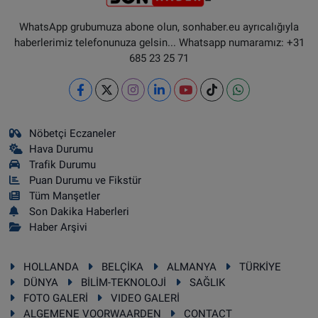
WhatsApp grubumuza abone olun, sonhaber.eu ayrıcalığıyla
haberlerimiz telefonunuza gelsin... Whatsapp numaramız: +31
685 23 25 71
Nöbetçi Eczaneler
Hava Durumu
Trafik Durumu
Puan Durumu ve Fikstür
Tüm Manşetler
Son Dakika Haberleri
Haber Arşivi
HOLLANDA
BELÇİKA
ALMANYA
TÜRKİYE
DÜNYA
BİLİM-TEKNOLOJİ
SAĞLIK
FOTO GALERİ
VIDEO GALERİ
ALGEMENE VOORWAARDEN
CONTACT