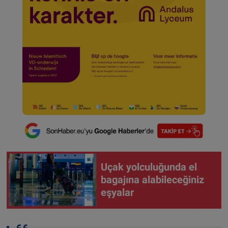
Uçak yolculuğunda el
bagajına alabileceğiniz
eşyalar