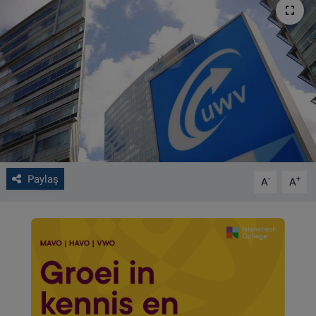
VIDEO GALERİ
ALGEMENE VOORWAARDEN
CONTACT
Çerez Politikası
Paylaş
-
+
A
A