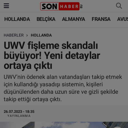
HOLLANDA
BELÇİKA
ALMANYA
FRANSA
AVU
HOLLANDA
HOLLANDA
Nöbetçi Eczaneler
HABERLER
HOLLANDA
BELÇİKA
BELÇİKA
Hava Durumu
UWV fişleme skandalı
ALMANYA
ALMANYA
Trafik Durumu
büyüyor! Yeni detaylar
ortaya çıktı
FRANSA
TÜRKİYE
Süper Lig Puan Durumu ve Fikstür
UWV’nin ödenek alan vatandaşları takip etmek
AVUSTURYA
DÜNYA
Tüm Manşetler
için kullandığı yasadışı sistemin, kişileri
düşünülenden daha uzun süre ve gizli şekilde
SAĞLIK - YAŞAM
BİLİM-TEKNOLOJİ
Son Dakika Haberleri
takip ettiği ortaya çıktı.
BİLİM-TEKNOLOJİ
SAĞLIK
Haber Arşivi
26.07.2023 - 18:35
YAYINLANMA
FOTO GALERİ