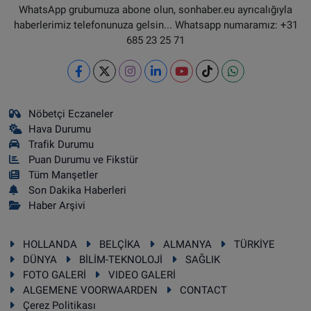
WhatsApp grubumuza abone olun, sonhaber.eu ayrıcalığıyla
haberlerimiz telefonunuza gelsin... Whatsapp numaramız: +31
685 23 25 71
Nöbetçi Eczaneler
Hava Durumu
Trafik Durumu
Puan Durumu ve Fikstür
Tüm Manşetler
Son Dakika Haberleri
Haber Arşivi
HOLLANDA
BELÇİKA
ALMANYA
TÜRKİYE
DÜNYA
BİLİM-TEKNOLOJİ
SAĞLIK
FOTO GALERİ
VIDEO GALERİ
ALGEMENE VOORWAARDEN
CONTACT
Çerez Politikası