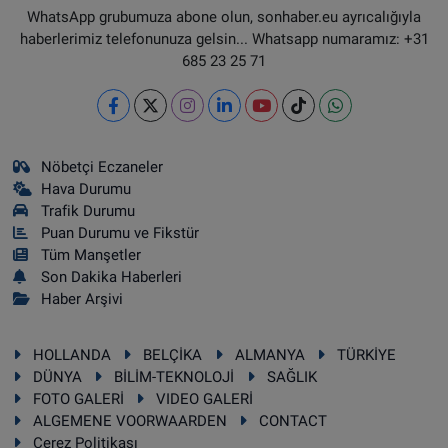
WhatsApp grubumuza abone olun, sonhaber.eu ayrıcalığıyla
haberlerimiz telefonunuza gelsin... Whatsapp numaramız: +31
685 23 25 71
Nöbetçi Eczaneler
Hava Durumu
Trafik Durumu
Puan Durumu ve Fikstür
Tüm Manşetler
Son Dakika Haberleri
Haber Arşivi
HOLLANDA
BELÇİKA
ALMANYA
TÜRKİYE
DÜNYA
BİLİM-TEKNOLOJİ
SAĞLIK
FOTO GALERİ
VIDEO GALERİ
ALGEMENE VOORWAARDEN
CONTACT
Çerez Politikası