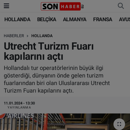
HOLLANDA
BELÇİKA
ALMANYA
FRANSA
AVU
HOLLANDA
HOLLANDA
Nöbetçi Eczaneler
HABERLER
HOLLANDA
BELÇİKA
BELÇİKA
Hava Durumu
Utrecht Turizm Fuarı
ALMANYA
ALMANYA
Trafik Durumu
kapılarını açtı
FRANSA
TÜRKİYE
Süper Lig Puan Durumu ve Fikstür
Hollandalı tur operatörlerinin büyük ilgi
gösterdiği, dünyanın önde gelen turizm
AVUSTURYA
DÜNYA
Tüm Manşetler
fuarlarından biri olan Uluslararası Utrecht
Turizm Fuarı kapılarını açtı.
SAĞLIK - YAŞAM
BİLİM-TEKNOLOJİ
Son Dakika Haberleri
11.01.2024 - 13:30
YAYINLANMA
BİLİM-TEKNOLOJİ
SAĞLIK
Haber Arşivi
FOTO GALERİ