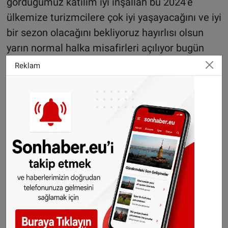
gördüğümüz katılım iyi inşallah bu 2024’e
ülkemize turizmcilere çok iyi yaşayacağını ve iyi
bir sezon olacağını bekliyoruz hayırlısı olsun
yarın normal halka misafirleri açılıyor bugün
resmi protokol tarafı yapılıyor ama bugüne
Reklam
baktığımızda demek ki yarın daha iyi olacak bu
sezon iyi bir sezon olacağına inanıyorum. Orka
otel olarak Hollanda‘daki Hollandalılara
Türklere bir mesajınız var mı yani özellikle
Fethiye Bodrum’a orayı tercih edin, çünkü bizim
tabii ki şirketimizin ana merkezde yurtdışında
Hollanda’da olması İngiltere’de olmasını da
büyük etken biz misafirlerimize bekliyoruz. Sizi
yeni sürprizler bekliyor. Orka yeni sürprizlerle
yeni yatırımlarla misafirlerimizi dostlarımız