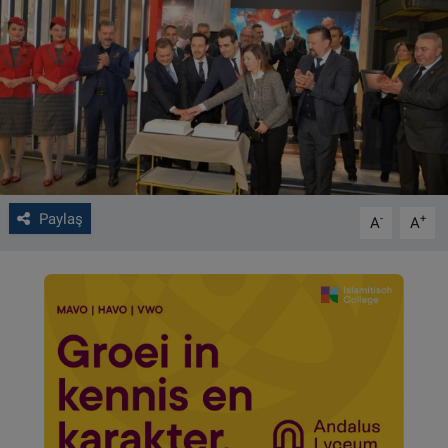
VIDEO GALERİ
ALGEMENE VOORWAARDEN
CONTACT
Çerez Politikası
Paylaş
-
+
A
A