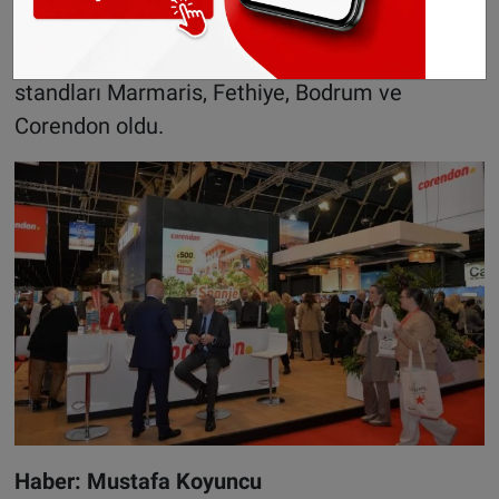
arkadaşlarımız bekliyoruz” dedi.
Utrecht Turizm fuarının en çok ilgi çeken
standları Marmaris, Fethiye, Bodrum ve
Corendon oldu.
Haber: Mustafa Koyuncu