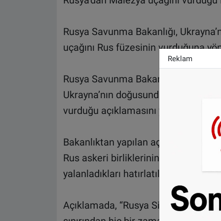
Rusya’dan Malezya uçağını vurduğu 
Rusya Savunma Bakanlığı, Ukrayna’
uçağını Rus füzesinin vurduğuna yöne
Reklam
Rusya Savunma Bakanlığı, Uluslarara
Ukrayna’nın doğusunda 2014’te Rus o
vurduğu açıklamasını yalanladı.
Bakanlıktan yapılan açıklamada, tra
Rus askeri birliklerinin olaya karışt
yalanladıkları hatırlatıldı.
Açıklamada, “Rusya Silahlı Kuvvetler