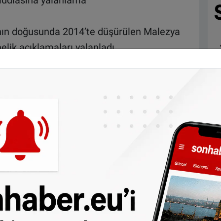
iddiasına yalanlama
nın doğusunda 2014’te düşürülen Malezya
lik açıklamaları yalanladı.
sı Ortak Soruşturma Ekibi’nin (JIT)
rdusuna ait bir füzenin Malezya uçağını
jedinin gerçekleştiği dönemde ve sonrasında
ığına dair soruşturma grubunun iddialarını
ine ait hiç bir füze sistemi Rusya-Ukrayna