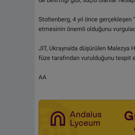
de belirttiği gibi, suçlu olanlar hesap
Stoltenberg, 4 yıl önce gerçekleşen "
etmesinin önemli olduğunu vurgulad
JIT, Ukrayna'da düşürülen Malezya H
füze tarafından vurulduğunu tespit e
AA