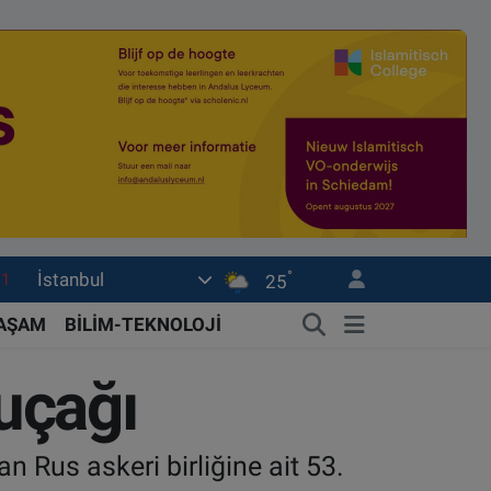
°
İstanbul
18
25
32
YAŞAM
BİLİM-TEKNOLOJİ
38
uçağı
0
14
 Rus askeri birliğine ait 53.
.1