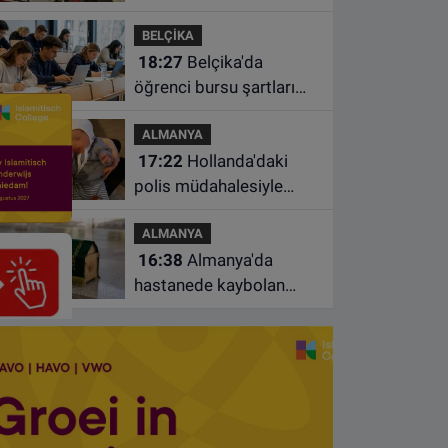
Türkiye'de geçirdiği
BELÇİKA
kazada hayatını kaybetti
18:27
Belçika'da
öğrenci bursu şartları
değişiyor: Yeterli sayıda
ALMANYA
ders almayan burs
17:22
Hollanda'daki
alamayacak
polis müdahalesiyle
gündeme gelen Filistinli
ALMANYA
çiftin bebeği aileden
16:38
Almanya'da
alındı
hastanede kaybolan
bebeğin cenazesi
çamaşır makinesinde
bulundu