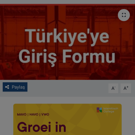
VIDEO GALERİ
ALGEMENE VOORWAARDEN
CONTACT
Çerez Politikası
Paylaş
-
+
A
A