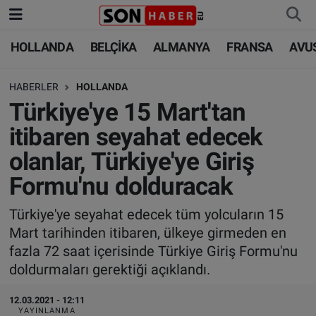
HOLLANDA
BELÇİKA
ALMANYA
FRANSA
AVU
HOLLANDA
HOLLANDA
Nöbetçi Eczaneler
HABERLER
HOLLANDA
BELÇİKA
BELÇİKA
Hava Durumu
Türkiye'ye 15 Mart'tan
ALMANYA
ALMANYA
Trafik Durumu
itibaren seyahat edecek
olanlar, Türkiye'ye Giriş
FRANSA
TÜRKİYE
Süper Lig Puan Durumu ve Fikstür
Formu'nu dolduracak
AVUSTURYA
DÜNYA
Tüm Manşetler
Türkiye'ye seyahat edecek tüm yolcuların 15
Mart tarihinden itibaren, ülkeye girmeden en
SAĞLIK - YAŞAM
BİLİM-TEKNOLOJİ
Son Dakika Haberleri
fazla 72 saat içerisinde Türkiye Giriş Formu'nu
doldurmaları gerektiği açıklandı.
BİLİM-TEKNOLOJİ
SAĞLIK
Haber Arşivi
12.03.2021 - 12:11
FOTO GALERİ
YAYINLANMA