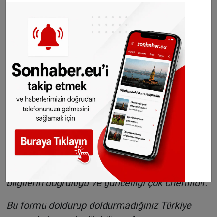
Bu web sitesinde yer alan bilgilerin; Türkiye'de
kalacağınız süre boyunca Covid-19 pandemisi
ile ilgili size sağlıklı bilgi aktarabilmek, sizin ve
sevdiklerinizin sağlığını koruyabilmek adına
doldurulması gerekmektedir. Doldurulan bilgiler
ile otomatik olarak şahsınıza özel HES Kodu
oluşturulacak ve oluşturulan HES Kodu
sayesinde sizin ya da seyahatiniz ve
konaklamanız sırasında temas ettiğiniz
kişilerin Covid-19 hastası veya temaslısı olması
durumunda size ulaşabileceğiz. Bu sebeple
bilgilerin doğruluğu ve güncelliği çok önemlidir.
Bu formu doldurup doldurmadığınız Türkiye