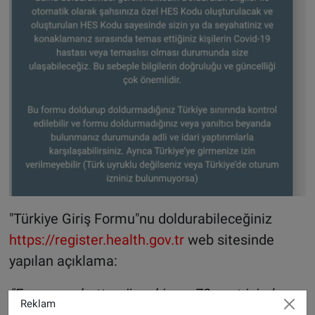
"Türkiye Giriş Formu"nu doldurabileceğiniz
https://register.health.gov.tr
web sitesinde
yapılan açıklama:
"Form seyahatten önceki son 72 saat içinde
Reklam
doldurulmalıdır.