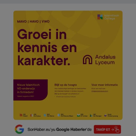
VIDEO GALERİ
ALGEMENE VOORWAARDEN
CONTACT
Çerez Politikası