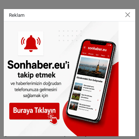
Reklam
Hacire ve kızı Rüveyda Öztürk'ün cenazelerinin,
yarın Trabzon'da toprağa verileceği öğrenildi.
Kazayla ilgili soruşturma başlatıldı.
WhatsApp’ta ücretsiz bültenimize abone olun,
Hollanda ve diğer Avrupa ülkeleri gündeminden
seçtiğimiz haberler her gün telefonunuza
gelsin!
Abone olmak için tıklayın