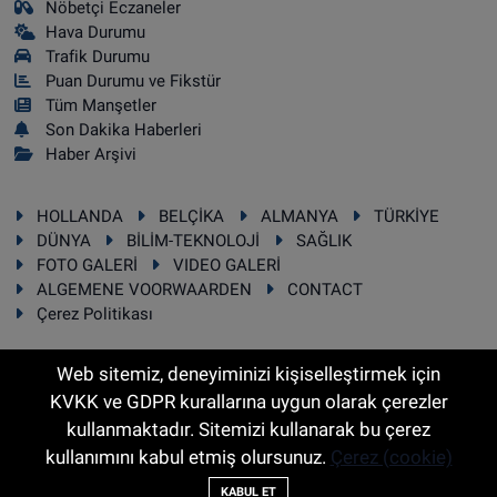
Nöbetçi Eczaneler
Hava Durumu
Trafik Durumu
Puan Durumu ve Fikstür
Tüm Manşetler
Son Dakika Haberleri
Haber Arşivi
HOLLANDA
BELÇİKA
ALMANYA
TÜRKİYE
DÜNYA
BİLİM-TEKNOLOJİ
SAĞLIK
FOTO GALERİ
VIDEO GALERİ
ALGEMENE VOORWAARDEN
CONTACT
Çerez Politikası
Web sitemiz, deneyiminizi kişiselleştirmek için
KVKK ve GDPR kurallarına uygun olarak çerezler
RSS
Copyright © 2025 Sonhaber.eu Her hakkı saklıdır.
kullanmaktadır. Sitemizi kullanarak bu çerez
kullanımını kabul etmiş olursunuz.
Çerez (cookie)
Haber Yazılımı:
TE Bilişim
KABUL ET