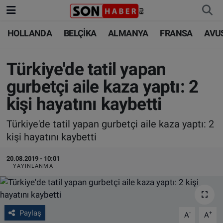
HOLLANDA
BELÇİKA
ALMANYA
FRANSA
AVU
HOLLANDA
HOLLANDA
Nöbetçi Eczaneler
BELÇİKA
BELÇİKA
Hava Durumu
Türkiye'de tatil yapan
gurbetçi aile kaza yaptı: 2
ALMANYA
ALMANYA
Trafik Durumu
kişi hayatını kaybetti
FRANSA
TÜRKİYE
Süper Lig Puan Durumu ve Fikstür
Türkiye'de tatil yapan gurbetçi aile kaza yaptı: 2
kişi hayatını kaybetti
AVUSTURYA
DÜNYA
Tüm Manşetler
20.08.2019 - 10:01
SAĞLIK - YAŞAM
BİLİM-TEKNOLOJİ
Son Dakika Haberleri
YAYINLANMA
BİLİM-TEKNOLOJİ
SAĞLIK
Haber Arşivi
Paylaş
-
+
A
A
FOTO GALERİ