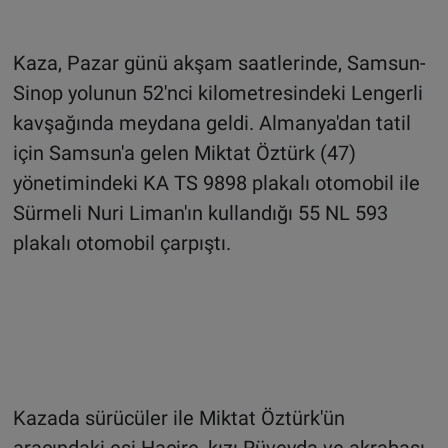
Kaza, Pazar günü akşam saatlerinde, Samsun-
Sinop yolunun 52'nci kilometresindeki Lengerli
kavşağında meydana geldi. Almanya'dan tatil
için Samsun'a gelen Miktat Öztürk (47)
yönetimindeki KA TS 9898 plakalı otomobil ile
Sürmeli Nuri Liman'ın kullandığı 55 NL 593
plakalı otomobil çarpıştı.
Kazada sürücüler ile Miktat Öztürk'ün
aracındaki eşi Hacire, kızı Rüveyda ve akrabası