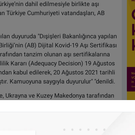
kiye’nin dahil edilmesiyle birlikte aşı
olan Türkiye Cumhuriyeti vatandaşları, AB
lan duyuruda "Dışişleri Bakanlığınca yapılan
liği’nin (AB) Dijital Kovid-19 Aşı Sertifikası
arafından tanzim olunan aşı sertifikalarına
lilik Kararı (Adequacy Decision) 19 Ağustos
dan kabul edilerek, 20 Ağustos 2021 tarihli
r. Kamuoyuna saygıyla duyurulur" "denildi.
ye, Ukrayna ve Kuzey Makedonya tarafından
anıma kararı aldığını açıklamıştı.Türkiye'de iki
artını" e-Nabız üzerinden veya Hayat Eve
or.