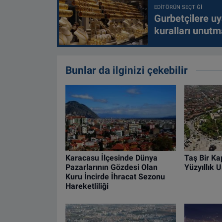
EDITÖRÜN SEÇTIĞI
Gurbetçilere uy
kuralları unutm
Bunlar da ilginizi çekebilir
Karacasu İlçesinde Dünya
Taş Bir Kap
Pazarlarının Gözdesi Olan
Yüzyıllık U
Kuru İncirde İhracat Sezonu
Hareketliliği