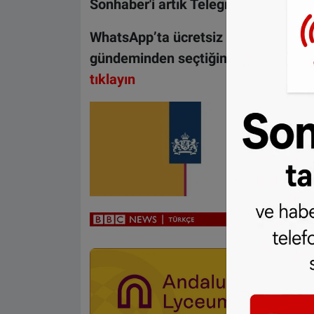
Sonhaber'i artık Telegram'da da takip
WhatsApp’ta ücretsiz bültenimize ab
gündeminden seçtiğimiz haberler he
tıklayın