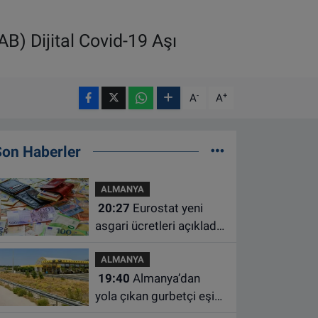
AB) Dijital Covid-19 Aşı
-
+
A
A
Son Haberler
ALMANYA
20:27
Eurostat yeni
asgari ücretleri açıkladı:
Hollanda AB'de ikinci
ALMANYA
sıraya yükseldi
19:40
Almanya’dan
yola çıkan gurbetçi eşini
Hırvatistan’da benzin