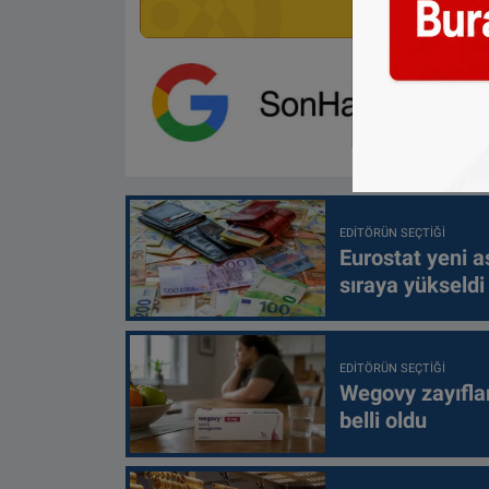
EDITÖRÜN SEÇTIĞI
Eurostat yeni as
sıraya yükseldi
EDITÖRÜN SEÇTIĞI
Wegovy zayıfla
belli oldu