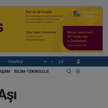
87
°
İstanbul
24
18
YAŞAM
BİLİM-TEKNOLOJİ
32
38
Aşı
03
14