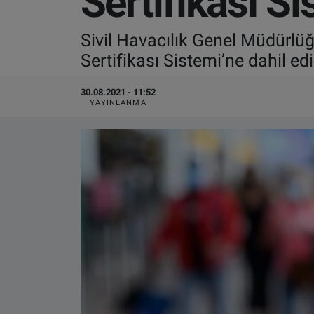
Sertifikası Si
VIDEO GALERİ
Sivil Havacılık Genel Müdürlüğü
Sertifikası Sistemi’ne dahil edi
ALGEMENE VOORWAARDEN
30.08.2021 - 11:52
CONTACT
YAYINLANMA
Çerez Politikası