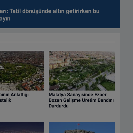
arı: Tatil dönüşünde altın getirirken bu
ayın
ının Anlattığı
Malatya Sanayisinde Ezber
stalık
Bozan Gelişme Üretim Bandını
Durdurdu