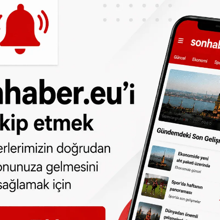
 edebilirsiniz:
t.me/sonhabereu
one olun, Hollanda ve diğer Avrupa ülkeleri
r gün telefonunuza gelsin!
Abone olmak için