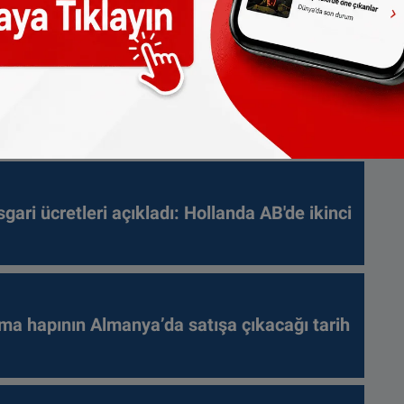
gari ücretleri açıkladı: Hollanda AB'de ikinci
ma hapının Almanya’da satışa çıkacağı tarih