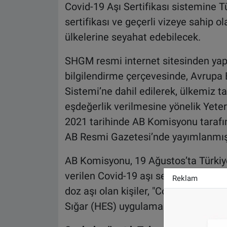
Covid-19 Aşı Sertifikası sistemine Tür
sertifikası ve geçerli vizeye sahip 
ülkelerine seyahat edebilecek.
SHGM resmi internet sitesinden yapı
bilgilendirme çerçevesinde, Avrupa Bir
Sistemi’ne dahil edilerek, ülkemiz t
eşdeğerlik verilmesine yönelik Yeter
2021 tarihinde AB Komisyonu tarafın
AB Resmi Gazetesi’nde yayımlanmıştı
AB Komisyonu, 19 Ağustos’ta Türki
verilen Covid-19 aşı sertifikalarını t
Reklam
doz aşı olan kişiler, "Covid-19 Aşı K
Sığar (HES) uygulamasından alabiliy