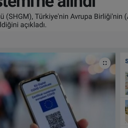
stemi'ne alındı
 (SHGM), Türkiye'nin Avrupa Birliği'nin (
ldiğini açıkladı.