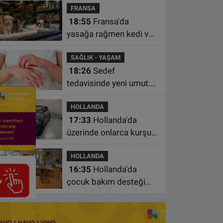
FRANSA
istasyonunda unuttu
18:55
Fransa'da
yasağa rağmen kedi ve
köpek satan pet
SAĞLIK - YAŞAM
shoplara hayvan başına
18:26
Sedef
1.500 euro ceza
tedavisinde yeni umut:
Bazı hastaların neden
HOLLANDA
iyileşmediği bulundu
17:33
Hollanda'da
üzerinde onlarca kurşun
izi bulunan BMW 55 bin
HOLLANDA
euroya satışa çıktı
16:35
Hollanda'da
çocuk bakım desteği
artsa da ailelerin çoğu
hâlâ ek ödeme yapıyor