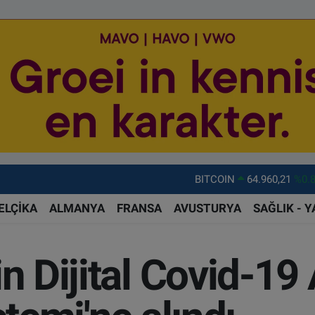
BITCOIN
64.960,21
%0.
DOLAR
47,7436
%0.
ELÇİKA
ALMANYA
FRANSA
AVUSTURYA
SAĞLIK - 
EURO
55,2510
%0.
STERLİN
64,4811
%0.
n Dijital Covid-19 
GRAM ALTIN
6660.55
%0.
BİST100
13.779
%-