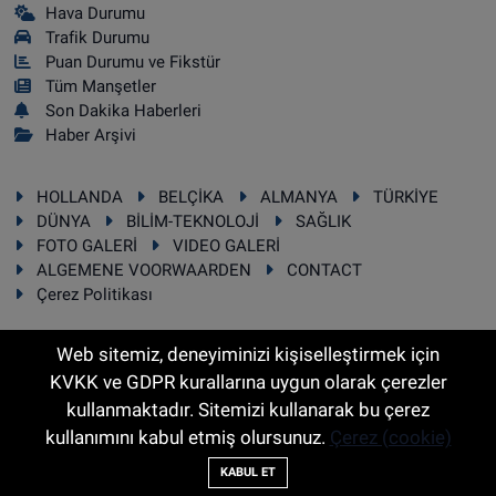
Hava Durumu
Trafik Durumu
Puan Durumu ve Fikstür
Tüm Manşetler
Son Dakika Haberleri
Haber Arşivi
HOLLANDA
BELÇİKA
ALMANYA
TÜRKİYE
DÜNYA
BİLİM-TEKNOLOJİ
SAĞLIK
FOTO GALERİ
VIDEO GALERİ
ALGEMENE VOORWAARDEN
CONTACT
Çerez Politikası
Web sitemiz, deneyiminizi kişiselleştirmek için
KVKK ve GDPR kurallarına uygun olarak çerezler
RSS
Copyright © 2025 Sonhaber.eu Her hakkı saklıdır.
kullanmaktadır. Sitemizi kullanarak bu çerez
kullanımını kabul etmiş olursunuz.
Çerez (cookie)
Haber Yazılımı:
TE Bilişim
KABUL ET