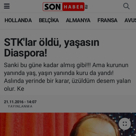
HOLLANDA
BELÇİKA
ALMANYA
FRANSA
AVU
HOLLANDA
HOLLANDA
Nöbetçi Eczaneler
BELÇİKA
BELÇİKA
Hava Durumu
STK'lar öldü, yaşasın
Diaspora!
ALMANYA
ALMANYA
Trafik Durumu
Sanki bu güne kadar almış gibi!!! Ama kurunun
FRANSA
TÜRKİYE
Süper Lig Puan Durumu ve Fikstür
yanında yaş, yaşın yanında kuru da yandı!
Aslında yerinde bir karar, üzüldüm desem yalan
AVUSTURYA
DÜNYA
Tüm Manşetler
olur. Ke
SAĞLIK - YAŞAM
BİLİM-TEKNOLOJİ
Son Dakika Haberleri
21.11.2016 - 14:07
YAYINLANMA
BİLİM-TEKNOLOJİ
SAĞLIK
Haber Arşivi
FOTO GALERİ