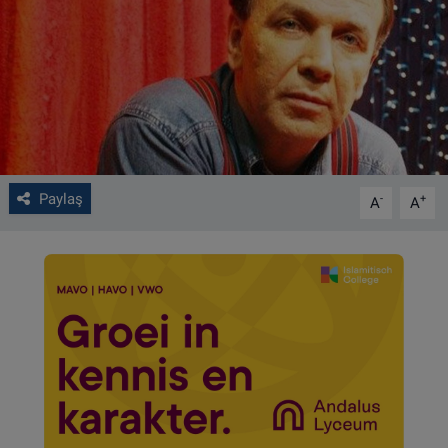
VIDEO GALERİ
ALGEMENE VOORWAARDEN
CONTACT
Çerez Politikası
Paylaş
-
+
A
A