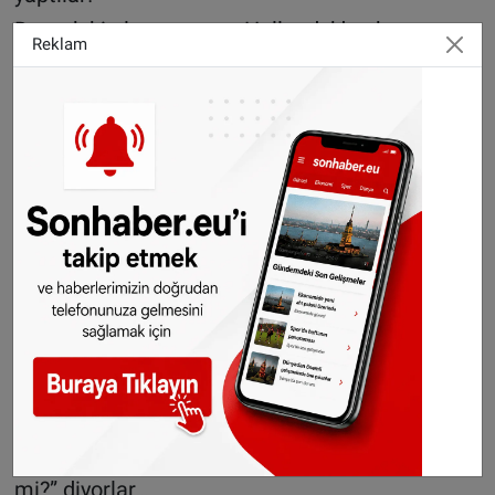
Demek ki olmuyormuş, Hollanda’da okunma
Reklam
sayısı iki elin parmaklarını geçmeyen ama
sosyal kalemine kurban olduğum yazarlarımız ,
STK temsilerimiz isyan edecekler, Hükümete
gerekli cevabı vercekleri kesin!
Hükümet de üç vakte kadar STK
temsilcilerimizi tekrar meclise davet ederek, “
Bi zettik siz etmeyin” diyecektir, göreceksiniz…
( Buraya acı acı bir gülme efekti istiyorum )
Daha ne istiyorsunuz?
Espri bir yana STK’lar görevini hiç bir zaman
yapmadı.
Şimdi kalkmışlar , “Hükümet STK’lara küser
mi?” diyorlar…