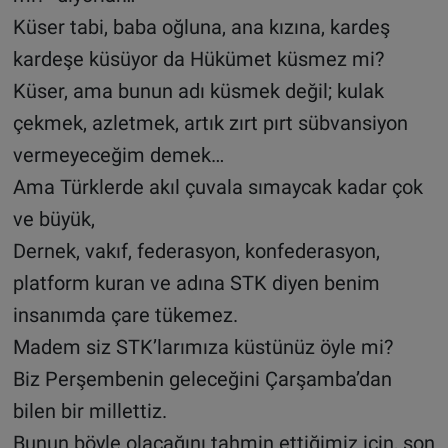
Küser tabi, baba oğluna, ana kızına, kardeş
kardeşe küsüyor da Hükümet küsmez mi?
Küser, ama bunun adı küsmek değil; kulak
çekmek, azletmek, artık zırt pırt sübvansiyon
vermeyeceğim demek…
Ama Türklerde akıl çuvala sımaycak kadar çok
ve büyük,
Dernek, vakıf, federasyon, konfederasyon,
platform kuran ve adına STK diyen benim
insanımda çare tükemez.
Madem siz STK’larımıza küstünüz öyle mi?
Biz Perşembenin geleceğini Çarşamba’dan
bilen bir millettiz.
Bunun böyle olacağını tahmin ettiğimiz için, son