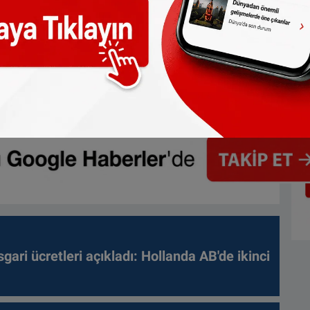
gari ücretleri açıkladı: Hollanda AB'de ikinci