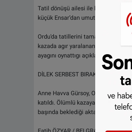
Tatil dönüşü ailesi ile birlikte Sırb
küçük Ensar’dan umut verici haber g
Ordu'da tatillerini tamamlayıp Hollan
kazada agır yaralanan Gürsoy ailesin
ayagını oynattıgı açıklandı. Küçük En
DİLEK SERBEST BIRAKILDI
Anne Havva Gürsoy, Ordu'da defnedil
katıldı. Ölümlü kazaya sebep olmakt
başında beklediği aktarıldı.
Fatih ÖZYAR / BELGRAD - Mustafa 