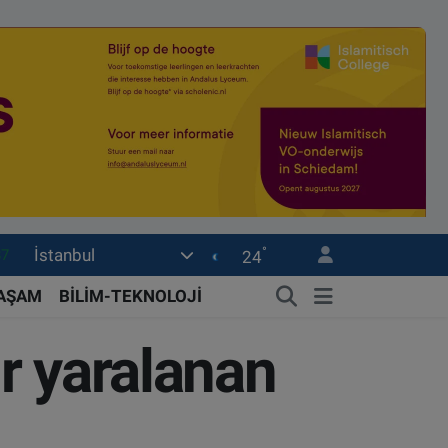
87
°
İstanbul
24
18
32
YAŞAM
BİLİM-TEKNOLOJİ
38
ır yaralanan
03
14