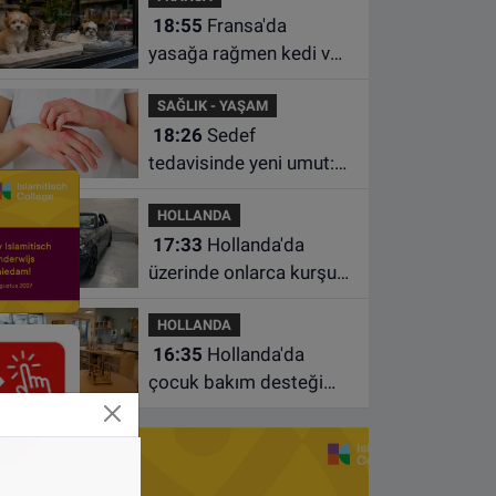
18:55
Fransa'da
yasağa rağmen kedi ve
köpek satan pet
SAĞLIK - YAŞAM
shoplara hayvan başına
18:26
Sedef
1.500 euro ceza
tedavisinde yeni umut:
Bazı hastaların neden
HOLLANDA
iyileşmediği bulundu
17:33
Hollanda'da
üzerinde onlarca kurşun
izi bulunan BMW 55 bin
HOLLANDA
euroya satışa çıktı
16:35
Hollanda'da
çocuk bakım desteği
artsa da ailelerin çoğu
hâlâ ek ödeme yapıyor