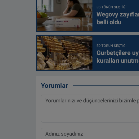
EDITÖRÜN SEÇTIĞI
Wegovy zayıfla
belli oldu
EDITÖRÜN SEÇTIĞI
Gurbetçilere uy
kuralları unutm
Yorumlar