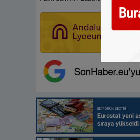
EDITÖRÜN SEÇTIĞI
Eurostat yeni as
sıraya yükseldi