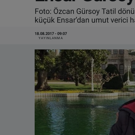
Foto: Özcan Gürsoy Tatil dönüş
VIDEO GALERİ
küçük Ensar’dan umut verici h
ALGEMENE VOORWAARDEN
18.08.2017 - 09:07
YAYINLANMA
CONTACT
Çerez Politikası