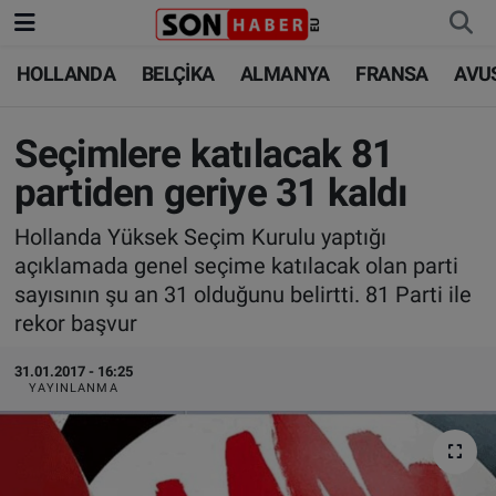
HOLLANDA
BELÇİKA
ALMANYA
FRANSA
AVU
HOLLANDA
HOLLANDA
Nöbetçi Eczaneler
BELÇİKA
BELÇİKA
Hava Durumu
Seçimlere katılacak 81
partiden geriye 31 kaldı
ALMANYA
ALMANYA
Trafik Durumu
Hollanda Yüksek Seçim Kurulu yaptığı
FRANSA
TÜRKİYE
Süper Lig Puan Durumu ve Fikstür
açıklamada genel seçime katılacak olan parti
sayısının şu an 31 olduğunu belirtti. 81 Parti ile
AVUSTURYA
DÜNYA
Tüm Manşetler
rekor başvur
SAĞLIK - YAŞAM
BİLİM-TEKNOLOJİ
Son Dakika Haberleri
31.01.2017 - 16:25
YAYINLANMA
BİLİM-TEKNOLOJİ
SAĞLIK
Haber Arşivi
FOTO GALERİ