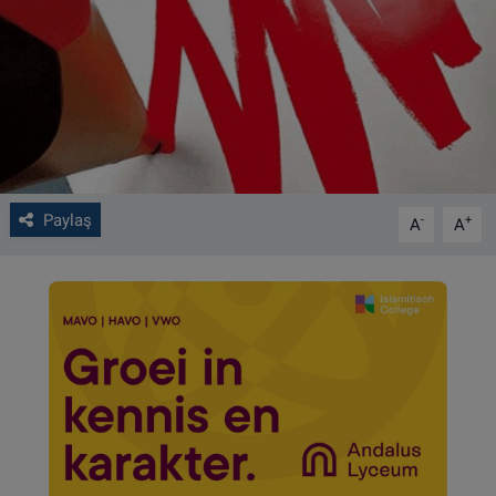
VIDEO GALERİ
ALGEMENE VOORWAARDEN
CONTACT
Çerez Politikası
Paylaş
-
+
A
A