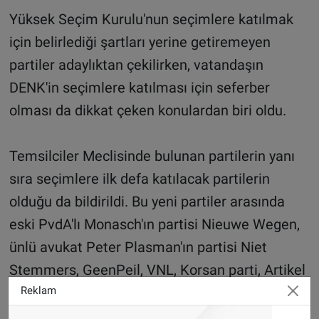
Yüksek Seçim Kurulu'nun seçimlere katılmak
için belirlediği şartları yerine getiremeyen
partiler adaylıktan çekilirken, vatandaşın
DENK'in seçimlere katılması için seferber
olması da dikkat çeken konulardan biri oldu.
Temsilciler Meclisinde bulunan partilerin yanı
sıra seçimlere ilk defa katılacak partilerin
olduğu da bildirildi. Bu yeni partiler arasında
eski PvdA'lı Monasch'ın partisi Nieuwe Wegen,
ünlü avukat Peter Plasman'ın partisi Niet
Stemmers, GeenPeil, VNL, Korsan parti, Artikel
1, girişimciler partisi ve DENK partisi yer alıyor.
Reklam