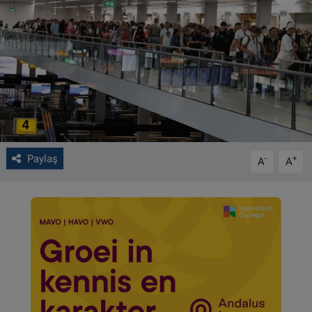
VIDEO GALERİ
ALGEMENE VOORWAARDEN
CONTACT
Çerez Politikası
Paylaş
-
+
A
A