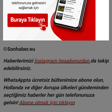
Walsh, seyahat sürecinin ne kadar hızlı
ilerleyeceğini şu an için söylemenin zor
olduğunu belirtirken, "Ancak zaman tasarrufu
muazzam olabilir, özellikle otuz dakika
civarında olursa." şeklinde ifade kullandı.
©Sonhaber.eu
H
aberlerimizi
İnsta
gram hesabımızdan
da takip
edebilirsiniz.
WhatsAppta ücretsiz bültenimize abone olun,
Hollanda ve diğer Avrupa ülkeleri gündeminden
seçtiğimiz haberler her gün telefonunuza
gelsin!
Abone olmak için tıklayın