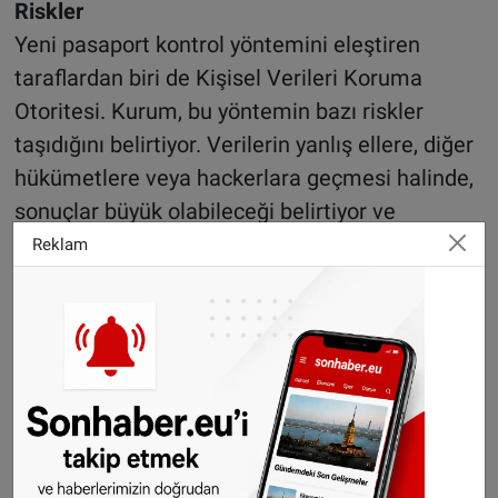
Riskler
Yeni pasaport kontrol yöntemini eleştiren
taraflardan biri de Kişisel Verileri Koruma
Otoritesi. Kurum, bu yöntemin bazı riskler
taşıdığını belirtiyor. Verilerin yanlış ellere, diğer
hükümetlere veya hackerlara geçmesi halinde,
sonuçlar büyük olabileceği belirtiyor ve
“Özellikle yüz tanıma oldukça mükemmel
Reklam
olmayan bir teknolojidir. Basitçe söylemek
gerekirse, bir şüpheliye benzemeniz nedeniyle
aniden seçilebilirsiniz." yorumunu yapıyor.
Ancak, yapılan farklı araştırmalara göre,
yolcular, daha fazla güvenlik ve havaalanında
daha hızlı bir geçiş için bazı gizliliklerinden
feragat etmeye hazır. IATA başkanı Willie