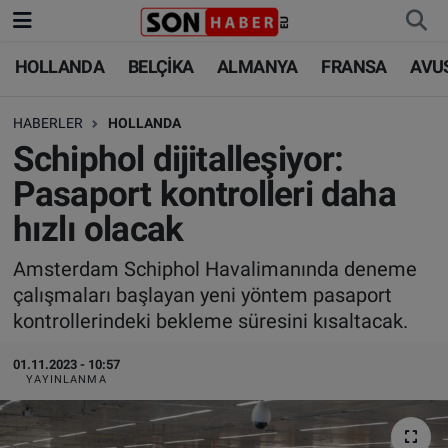
HOLLANDA
BELÇİKA
ALMANYA
FRANSA
AVU
HOLLANDA
HOLLANDA
Nöbetçi Eczaneler
HABERLER
HOLLANDA
BELÇİKA
BELÇİKA
Hava Durumu
Schiphol dijitalleşiyor:
ALMANYA
ALMANYA
Trafik Durumu
Pasaport kontrolleri daha
hızlı olacak
FRANSA
TÜRKİYE
Süper Lig Puan Durumu ve Fikstür
Amsterdam Schiphol Havalimanında deneme
AVUSTURYA
DÜNYA
Tüm Manşetler
çalışmaları başlayan yeni yöntem pasaport
kontrollerindeki bekleme süresini kısaltacak.
SAĞLIK - YAŞAM
BİLİM-TEKNOLOJİ
Son Dakika Haberleri
01.11.2023 - 10:57
BİLİM-TEKNOLOJİ
SAĞLIK
Haber Arşivi
YAYINLANMA
FOTO GALERİ