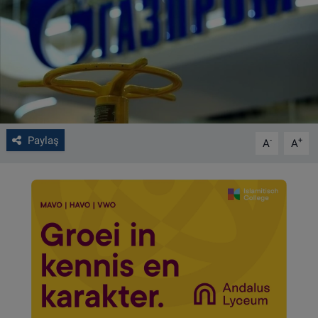
VIDEO GALERİ
ALGEMENE VOORWAARDEN
CONTACT
Çerez Politikası
Paylaş
-
+
A
A