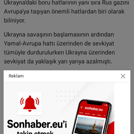
Ukrayna'daki boru hatlarının yanı sıra Rus gazını
Avrupa'ya taşıyan önemli hatlardan biri olarak
biliniyor.
Ukrayna savaşının başlamasının ardından
Yamal-Avrupa hattı üzerinden de sevkiyat
tümüyle durdurulurken Ukrayna üzerinden
sevkiyat da yaklaşık yarı yarıya azalmıştı.
Rus yetkililer, Avrupa'ya yönelik doğal gaz
Reklam
sevkiyatındaki sorunların yaptırımlar nedeniyle
yaşandığını öne sürerken, Avrupalı yetkililer,
Rusya'nın enerji kaynaklarını bir silah olarak
Sitemizde yayımlanan haberlerin her türlü
hakkı
SONHABER.eu
’ya aittir. Haberin linki