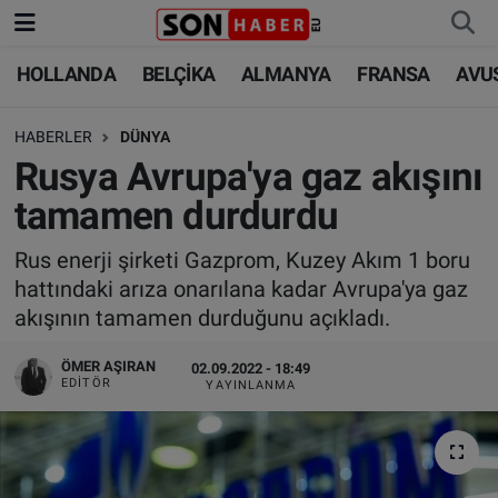
HOLLANDA
BELÇİKA
ALMANYA
FRANSA
AVU
HOLLANDA
HOLLANDA
Nöbetçi Eczaneler
HABERLER
DÜNYA
BELÇİKA
BELÇİKA
Hava Durumu
Rusya Avrupa'ya gaz akışını
ALMANYA
ALMANYA
Trafik Durumu
tamamen durdurdu
FRANSA
TÜRKİYE
Süper Lig Puan Durumu ve Fikstür
Rus enerji şirketi Gazprom, Kuzey Akım 1 boru
hattındaki arıza onarılana kadar Avrupa'ya gaz
AVUSTURYA
DÜNYA
Tüm Manşetler
akışının tamamen durduğunu açıkladı.
SAĞLIK - YAŞAM
BİLİM-TEKNOLOJİ
Son Dakika Haberleri
ÖMER AŞIRAN
02.09.2022 - 18:49
EDITÖR
YAYINLANMA
BİLİM-TEKNOLOJİ
SAĞLIK
Haber Arşivi
FOTO GALERİ