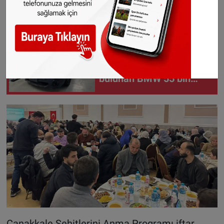
kadınının fedakarlıklarına ve Gazi Mustafa
Kemal Atatürk’ün liderliğine dikkat çekti.
Hollanda'da üzerinde
onlarca kurşun izi
bulunan BMW 55 bin
euroya satışa çıktı
Çanakkale Şehitlerini Anma Programı iftar