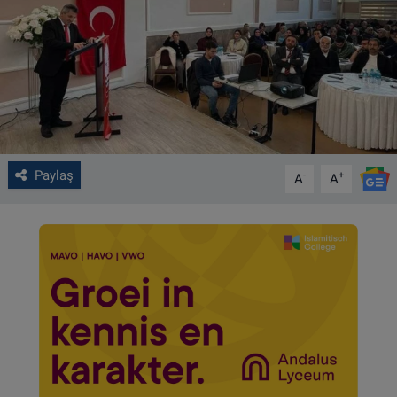
VIDEO GALERİ
ALGEMENE VOORWAARDEN
CONTACT
Çerez Politikası
Paylaş
-
+
A
A