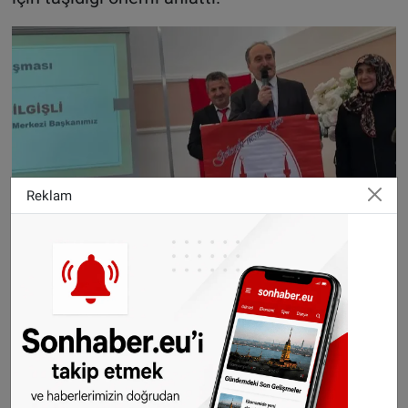
Reklam
Programın protokol konuşmalarında söz alan
T.C. Rotterdam Başkonsolosu Sevgi Kısacık,
Çanakkale ruhunun birlik ve beraberlik mesajını
vurgularken, Hollanda Türk Federasyon Genel
Başkanı Murat Gedik de Çanakkale Zaferi'nde
Türk dünyasından gelen desteklere, Türk