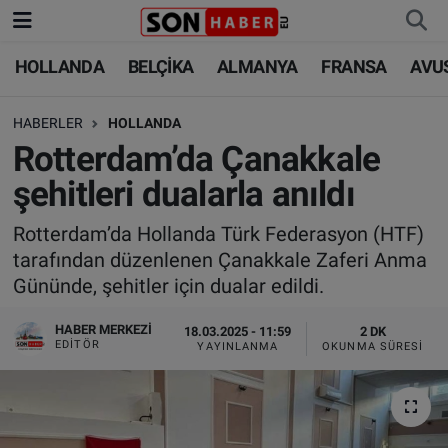
HOLLANDA
BELÇİKA
ALMANYA
FRANSA
AVU
HOLLANDA
HOLLANDA
Nöbetçi Eczaneler
HABERLER
HOLLANDA
BELÇİKA
BELÇİKA
Hava Durumu
Rotterdam’da Çanakkale
ALMANYA
ALMANYA
Trafik Durumu
şehitleri dualarla anıldı
FRANSA
TÜRKİYE
Süper Lig Puan Durumu ve Fikstür
Rotterdam’da Hollanda Türk Federasyon (HTF)
tarafından düzenlenen Çanakkale Zaferi Anma
AVUSTURYA
DÜNYA
Tüm Manşetler
Gününde, şehitler için dualar edildi.
SAĞLIK - YAŞAM
BİLİM-TEKNOLOJİ
Son Dakika Haberleri
HABER MERKEZI
18.03.2025 - 11:59
2 DK
EDITÖR
YAYINLANMA
OKUNMA SÜRESI
BİLİM-TEKNOLOJİ
SAĞLIK
Haber Arşivi
FOTO GALERİ