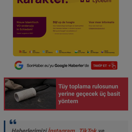
Tüy toplama rulosunun
yerine geçecek üç basit
yöntem
Haberlerimizi
İnstagram
,
TikTok
ve