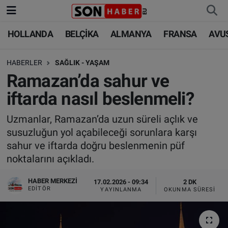
HOLLANDA
BELÇİKA
ALMANYA
FRANSA
AVU
HOLLANDA
HOLLANDA
Nöbetçi Eczaneler
HABERLER
SAĞLIK - YAŞAM
BELÇİKA
BELÇİKA
Hava Durumu
Ramazan’da sahur ve
ALMANYA
ALMANYA
Trafik Durumu
iftarda nasıl beslenmeli?
FRANSA
TÜRKİYE
Süper Lig Puan Durumu ve Fikstür
Uzmanlar, Ramazan’da uzun süreli açlık ve
susuzluğun yol açabileceği sorunlara karşı
AVUSTURYA
DÜNYA
Tüm Manşetler
sahur ve iftarda doğru beslenmenin püf
noktalarını açıkladı.
SAĞLIK - YAŞAM
BİLİM-TEKNOLOJİ
Son Dakika Haberleri
HABER MERKEZI
17.02.2026 - 09:34
2 DK
EDITÖR
YAYINLANMA
OKUNMA SÜRESI
BİLİM-TEKNOLOJİ
SAĞLIK
Haber Arşivi
FOTO GALERİ