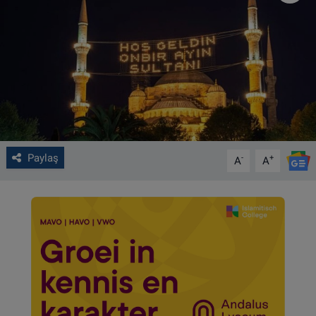
VIDEO GALERİ
ALGEMENE VOORWAARDEN
CONTACT
Çerez Politikası
Paylaş
-
+
A
A