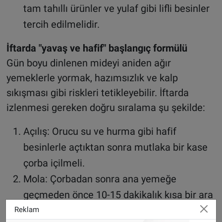
tam tahıllı ürünler ve yulaf gibi lifli besinler
tercih edilmelidir.
İftarda "yavaş ve hafif" başlangıç formülü
Gün boyu dinlenen mideyi aniden ağır
yemeklerle yormak, hazımsızlık ve kalp
sıkışması gibi riskleri tetikleyebilir. İftarda
izlenmesi gereken doğru sıralama şu şekilde:
Açılış: Orucu su ve hurma gibi hafif
besinlerle açtıktan sonra mutlaka bir kase
çorba içilmeli.
Mola: Çorbadan sonra ana yemeğe
geçmeden önce 10-15 dakikalık kısa bir ara
vermek, doyma sinyalinin beyne ulaşmasını
Reklam