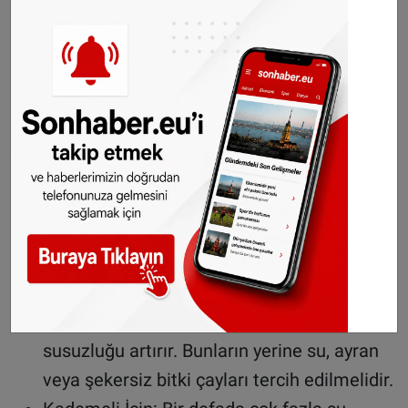
sağlar.
Ana Yemek: Kızartmalar yerine ızgara, fırın
veya zeytinyağlı sebze yemekleri tercih
edilerek mide yükü hafifletilmelidir.
Sıvı tüketiminde 2 litre kuralı
Uzun süreli susuzluk, konsantrasyon kaybı ve
baş ağrısının en büyük sebebidir. İftar ile sahur
arasındaki süreyi sıvı depolamak için verimli
kullanmak gerekiyor:
Çay-Kahve Yerine Su: Kafeinli içecekler
vücuttan su atılmasına neden olduğu için
susuzluğu artırır. Bunların yerine su, ayran
veya şekersiz bitki çayları tercih edilmelidir.