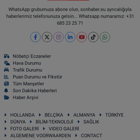
WhatsApp grubumuza abone olun, sonhaber.eu ayrıcalığıyla
haberlerimiz telefonunuza gelsin... Whatsapp numaramız: +31
685 23 25 71
Nöbetçi Eczaneler
Hava Durumu
Trafik Durumu
Puan Durumu ve Fikstür
Tüm Manşetler
Son Dakika Haberleri
Haber Arşivi
HOLLANDA
BELÇİKA
ALMANYA
TÜRKİYE
DÜNYA
BİLİM-TEKNOLOJİ
SAĞLIK
FOTO GALERİ
VIDEO GALERİ
ALGEMENE VOORWAARDEN
CONTACT