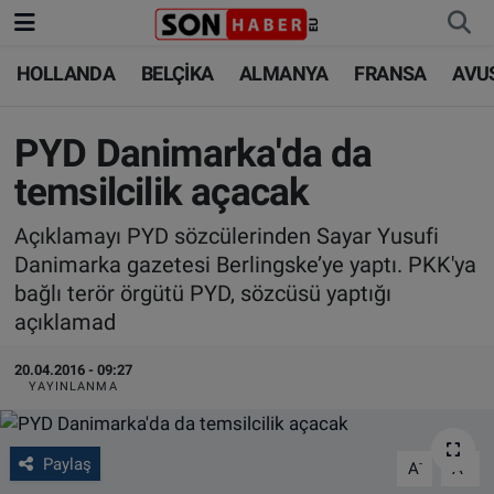
HOLLANDA
BELÇİKA
ALMANYA
FRANSA
AVU
HOLLANDA
HOLLANDA
Nöbetçi Eczaneler
BELÇİKA
BELÇİKA
Hava Durumu
PYD Danimarka'da da
temsilcilik açacak
ALMANYA
ALMANYA
Trafik Durumu
Açıklamayı PYD sözcülerinden Sayar Yusufi
FRANSA
TÜRKİYE
Süper Lig Puan Durumu ve Fikstür
Danimarka gazetesi Berlingske’ye yaptı. PKK'ya
bağlı terör örgütü PYD, sözcüsü yaptığı
AVUSTURYA
DÜNYA
Tüm Manşetler
açıklamad
SAĞLIK - YAŞAM
BİLİM-TEKNOLOJİ
Son Dakika Haberleri
20.04.2016 - 09:27
YAYINLANMA
BİLİM-TEKNOLOJİ
SAĞLIK
Haber Arşivi
Paylaş
-
+
A
A
FOTO GALERİ