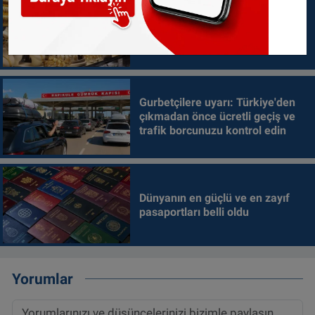
Gurbetçilere uyarı: Tatil
dönüşünde altın getirirken bu
kuralları unutmayın
Gurbetçilere uyarı: Türkiye'den
çıkmadan önce ücretli geçiş ve
trafik borcunuzu kontrol edin
Dünyanın en güçlü ve en zayıf
pasaportları belli oldu
Yorumlar