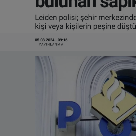
bulunan sapık
VIDEO GALERİ
Leiden polisi; şehir merkezind
kişi veya kişilerin peşine düştü
ALGEMENE VOORWAARDEN
05.03.2024 - 09:16
CONTACT
YAYINLANMA
Çerez Politikası