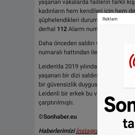
yaşanan vakalarda faillerin farklı kiş
kadınların hem kendileri için hem de 
Reklam
şüphelendikleri durumlarda veya her
derhal
112
Alarm numarasını aramala
Daha önceden saldırı veya tacize uğ
numaralı hattından iletişime geçebil
Leiden'da 2019 yılında benzer bir o
yaşanan bir dizi saldırı ve tecavüz o
bir güvensizlik duygusuna yol açmışt
Leidenli bir erkek bu vakanın faili o
çarptırılmıştı.
©Sonhaber.eu
H
aberlerimizi
İnsta
gram hesabımız