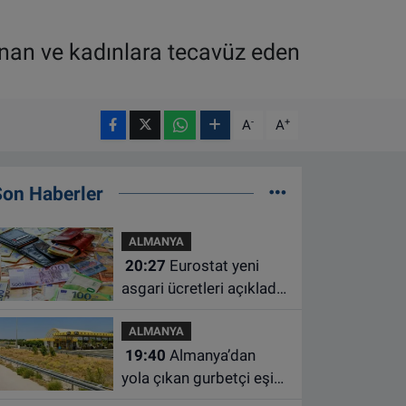
lunan ve kadınlara tecavüz eden
-
+
A
A
Son Haberler
ALMANYA
20:27
Eurostat yeni
asgari ücretleri açıkladı:
Hollanda AB'de ikinci
ALMANYA
sıraya yükseldi
19:40
Almanya’dan
yola çıkan gurbetçi eşini
Hırvatistan’da benzin