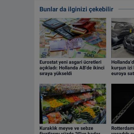
Bunlar da ilginizi çekebilir
Eurostat yeni asgari ücretleri
Hollanda'd
açıkladı: Hollanda AB'de ikinci
kurşun iz
sıraya yükseldi
euroya satı
Kuraklık meyve ve sebze
Rotterdam'
fiyatlarını yüzde 20'ye kadar
yaşadığı 