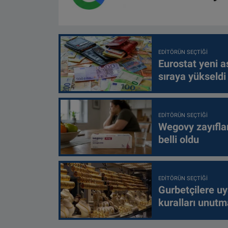
EDITÖRÜN SEÇTIĞI
Eurostat yeni as
sıraya yükseldi
EDITÖRÜN SEÇTIĞI
Wegovy zayıfla
belli oldu
EDITÖRÜN SEÇTIĞI
Gurbetçilere uy
kuralları unutm