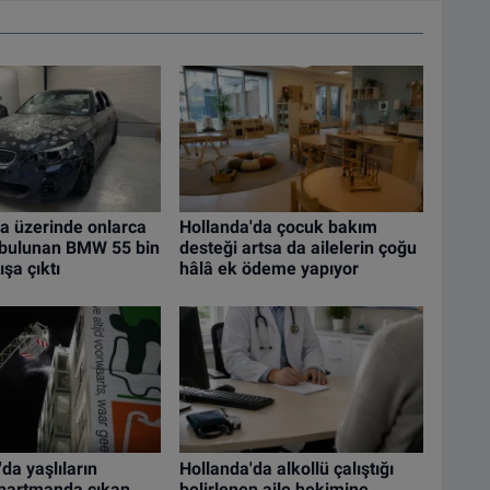
a üzerinde onlarca
Hollanda'da çocuk bakım
i bulunan BMW 55 bin
desteği artsa da ailelerin çoğu
şa çıktı
hâlâ ek ödeme yapıyor
da yaşlıların
Hollanda'da alkollü çalıştığı
apartmanda çıkan
belirlenen aile hekimine