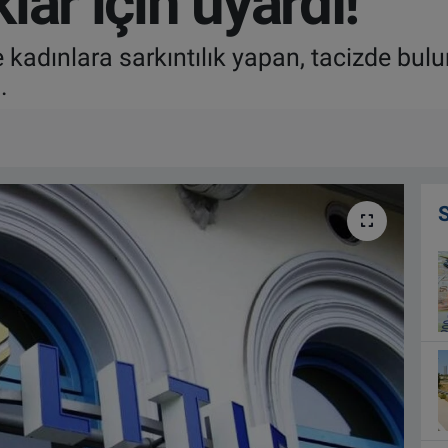
lar için uyardı!
e kadınlara sarkıntılık yapan, tacizde bu
.