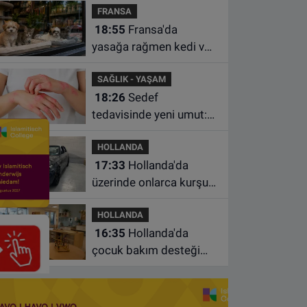
FRANSA
istasyonunda unuttu
18:55
Fransa'da
yasağa rağmen kedi ve
köpek satan pet
SAĞLIK - YAŞAM
shoplara hayvan başına
18:26
Sedef
1.500 euro ceza
tedavisinde yeni umut:
Bazı hastaların neden
HOLLANDA
iyileşmediği bulundu
17:33
Hollanda'da
üzerinde onlarca kurşun
izi bulunan BMW 55 bin
HOLLANDA
euroya satışa çıktı
16:35
Hollanda'da
çocuk bakım desteği
artsa da ailelerin çoğu
hâlâ ek ödeme yapıyor