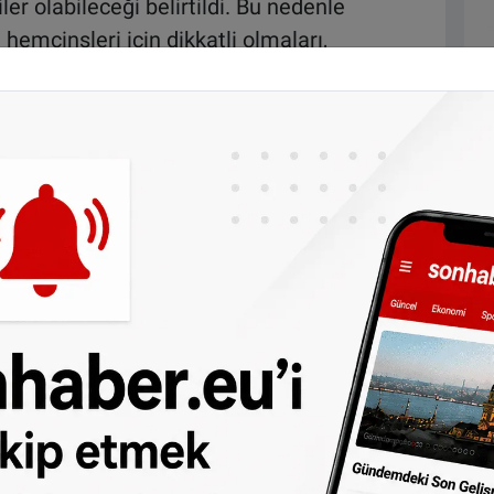
iler olabileceği belirtildi. Bu nedenle
hemcinsleri için dikkatli olmaları,
hangi bir saldırıya maruz kaldıklarında
rı tavsiye edildi.
rayan kadınların da polisin
0900-8844
ecekleri vurgulandı.
lay yaşanmıştı. O dönemde şehir merkezinde
layı, özellikle genç kadınlar arasında büyük
ı. Bir yıl sonra, o zamanlar 22 yaşında olan
larak yakalanmış ve 4 yıl hapis cezasına
dan
da takip edebilirsiniz.