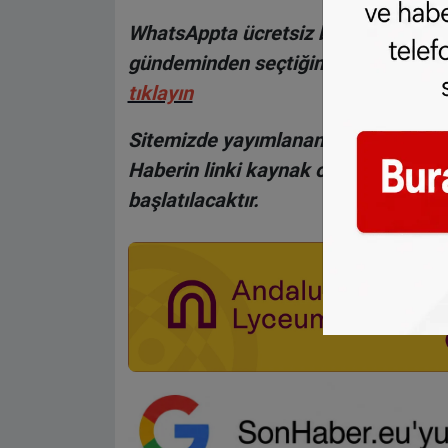
WhatsAppta ücretsiz bültenimize abo
gündeminden seçtiğimiz haberler he
tıklayın
Sitemizde yayımlanan haberlerin her
Haberin linki kaynak olarak gösteri
başlatılacaktır.