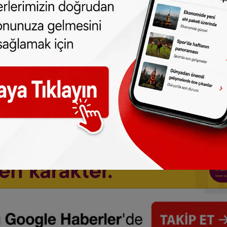
ne olun, Hollanda ve diğer Avrupa ülkeleri
r gün telefonunuza gelsin!
Abone olmak için
 türlü hakkı
SONHABER.eu
’ya aittir.
lmeden alınan haberler için hukuki işlem