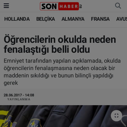
HOLLANDA
BELÇİKA
ALMANYA
FRANSA
AVU
HOLLANDA
HOLLANDA
Nöbetçi Eczaneler
BELÇİKA
BELÇİKA
Hava Durumu
Öğrencilerin okulda neden
fenalaştığı belli oldu
ALMANYA
ALMANYA
Trafik Durumu
Emniyet tarafından yapılan açıklamada, okulda
FRANSA
TÜRKİYE
Süper Lig Puan Durumu ve Fikstür
öğrencilerin fenalaşmasına neden olacak bir
maddenin sıkıldığı ve bunun bilinçli yapıldığı
AVUSTURYA
DÜNYA
Tüm Manşetler
gerek
SAĞLIK - YAŞAM
BİLİM-TEKNOLOJİ
Son Dakika Haberleri
28.06.2017 - 14:08
YAYINLANMA
BİLİM-TEKNOLOJİ
SAĞLIK
Haber Arşivi
FOTO GALERİ