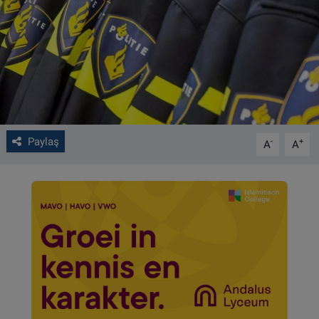
VIDEO GALERİ
ALGEMENE VOORWAARDEN
CONTACT
Çerez Politikası
Paylaş
-
+
A
A