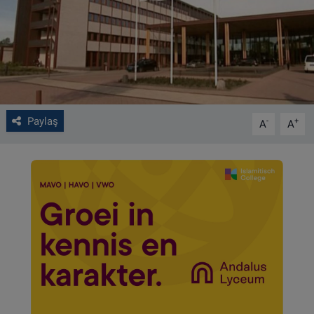
VIDEO GALERİ
ALGEMENE VOORWAARDEN
CONTACT
Paylaş
-
+
A
A
Çerez Politikası