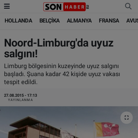
HOLLANDA
BELÇİKA
ALMANYA
FRANSA
AVU
HOLLANDA
HOLLANDA
Nöbetçi Eczaneler
BELÇİKA
BELÇİKA
Hava Durumu
Noord-Limburg'da uyuz
salgını!
ALMANYA
ALMANYA
Trafik Durumu
Limburg bölgesinin kuzeyinde uyuz salgını
FRANSA
TÜRKİYE
Süper Lig Puan Durumu ve Fikstür
başladı. Şuana kadar 42 kişide uyuz vakası
tespit edildi.
AVUSTURYA
DÜNYA
Tüm Manşetler
27.08.2015 - 17:13
YAYINLANMA
SAĞLIK - YAŞAM
BİLİM-TEKNOLOJİ
Son Dakika Haberleri
BİLİM-TEKNOLOJİ
SAĞLIK
Haber Arşivi
FOTO GALERİ