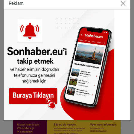
personelinin tedavi edildiğini belirten GGD,
Reklam
kontrol için çağrılmayan kişiler için salgın
tehlikesini olmadığına vurgu yapıldı.
© SONHABER.NL